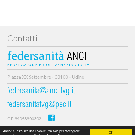
Contatti
federsanità
ANCI
FEDERAZIONE FRIULI VENEZIA GIULIA
Piazza XX Settembre - 33100 - Udine
federsanita@anci.fvg.it
federsanitafvg@pec.it
C.F. 94058900302
Privacy e cookie policy
Anche questo sito usa i cookie, ma solo per raccogliere
OK