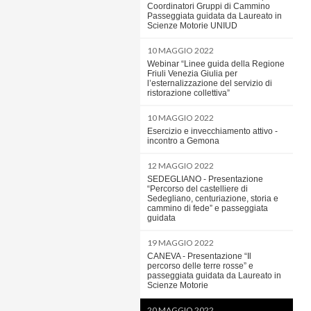
Coordinatori Gruppi di Cammino
Passeggiata guidata da Laureato in
Scienze Motorie UNIUD
10 MAGGIO 2022
Webinar “Linee guida della Regione
Friuli Venezia Giulia per
l’esternalizzazione del servizio di
ristorazione collettiva”
10 MAGGIO 2022
Esercizio e invecchiamento attivo -
incontro a Gemona
12 MAGGIO 2022
SEDEGLIANO - Presentazione
“Percorso del castelliere di
Sedegliano, centuriazione, storia e
cammino di fede” e passeggiata
guidata
19 MAGGIO 2022
CANEVA - Presentazione “Il
percorso delle terre rosse” e
passeggiata guidata da Laureato in
Scienze Motorie
20 MAGGIO 2022