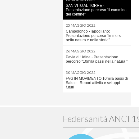
SAN VITO AL TORRE -
Presentazione percorso “Il cammino
del confine”
25 MAGGIO 2022
Campolongo -Tapogliano:
Presentazione percorso “Immersi
nella natura e nella storia”
26 MAGGIO 2022
Pavia di Udine - Presentazione
percorso “10mila passi nella natura ”
30 MAGGIO 2022
FVG IN MOVIMENTO.10mila passi di
Salute - Report attività e sviluppi
futuri
Federsanità ANCI 