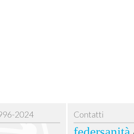
1996-2024
Contatti
federsanità