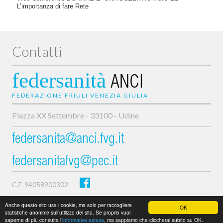
L’importanza di fare Rete
Contatti
federsanità
ANCI
FEDERAZIONE FRIULI VENEZIA GIULIA
Piazza XX Settembre - 33100 - Udine
federsanita@anci.fvg.it
federsanitafvg@pec.it
C.F. 94058900302
Privacy e cookie policy
Anche questo sito usa i cookie, ma solo per raccogliere
OK
statistiche anonime sull’utilizzo del sito. Se proprio vuoi
saperne di più consulta l’
informativa estesa
, ma sappiamo che cliccherai subito su OK.