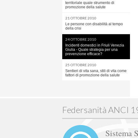
territoriale quale strumento di
promozione della salute
21 OTTOBRE 2010
Le persone con disabilità al tempo
della crisi
24 OTTOBRE 2010
Incidenti domestici in Friuli Venezia
Giulia - Quale strategia per una
prevenzione efficace?
25 OTTOBRE 2010
Sentieri di vita sana, stili di vita come
fattori di promozione della salute
Federsanità ANCI 
Sistema S