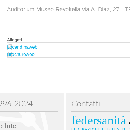
Auditorium Museo Revoltella via A. Diaz, 27 -
Allegati
Locandinaweb
Brochureweb
1996-2024
Contatti
federsanità
alute
FEDERAZIONE FRIULI VENEZ