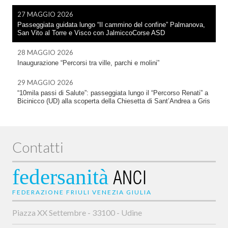
27 MAGGIO 2026
Passeggiata guidata lungo “Il cammino del confine” Palmanova,
San Vito al Torre e Visco con JalmiccoCorse ASD
28 MAGGIO 2026
Inaugurazione “Percorsi tra ville, parchi e molini”
29 MAGGIO 2026
“10mila passi di Salute”: passeggiata lungo il “Percorso Renati” a
Bicinicco (UD) alla scoperta della Chiesetta di Sant’Andrea a Gris
Contatti
federsanità
ANCI
FEDERAZIONE FRIULI VENEZIA GIULIA
Piazza XX Settembre - 33100 - Udine