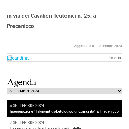
in via dei Cavalieri Teutonici n. 25, a
Precenicco
Aggiornata il 3 settembre 2024
Locandina
280.9 KB
Agenda
6 SETTEMBRE 2024
Inaugurazione "Infopoint diabetologico di Comunità" a Precenicco
7 SETTEMBRE 2024
Passeggiata guidata Palazzolo dello Stella