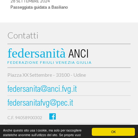
28 SETTEMBRE 2024
Passeggiata guidata a Basiliano
Contatti
federsanità
ANCI
FEDERAZIONE FRIULI VENEZIA GIULIA
Piazza XX Settembre - 33100 - Udine
federsanita@anci.fvg.it
federsanitafvg@pec.it
C.F. 94058900302
Privacy e cookie policy
Anche questo sito usa i cookie, ma solo per raccogliere
OK
statistiche anonime sull’utilizzo del sito. Se proprio vuoi