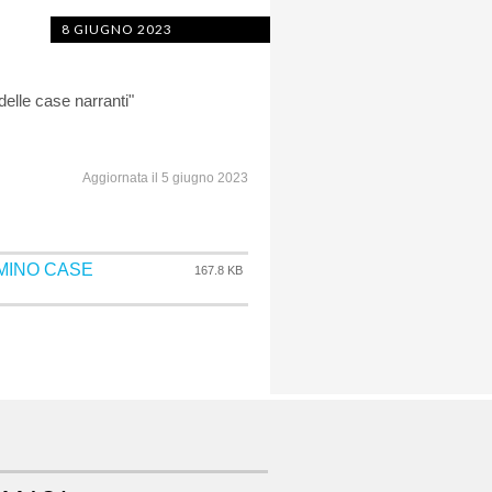
8 GIUGNO 2023
delle case narranti"
Aggiornata il 5 giugno 2023
MMINO CASE
167.8 KB