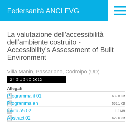
Federsanità ANCI FVG
La valutazione dell’accessibilità
dell’ambiente costruito -
Accessibility’s Assessment of Built
Environment
Villa Manin, Passariano, Codroipo (UD)
24 GIUGNO 2012
Allegati
Programma it 01
632.0 KB
Programma en
565.1 KB
Invito a5 02
1.2 MB
Abstract 02
629.6 KB