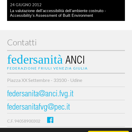
24 GIUGNO 2012
La valutazione dell’accessibilità dell’ambiente costruito -
Accessibility’s Assessment of Built Environment
Contatti
federsanità
ANCI
FEDERAZIONE FRIULI VENEZIA GIULIA
Piazza XX Settembre - 33100 - Udine
federsanita@anci.fvg.it
federsanitafvg@pec.it
C.F. 94058900302