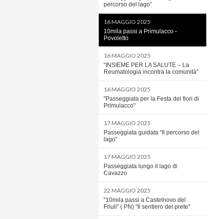
percorso del lago”
16 MAGGIO 2025
10mila passi a Primulacco -
Povoletto
16 MAGGIO 2025
“INSIEME PER LA SALUTE – La
Reumatologia incontra la comunità”
16 MAGGIO 2025
"Passeggiata per la Festa dei fiori di
Primulacco"
17 MAGGIO 2025
Passeggiata guidata “Il percorso del
lago”
17 MAGGIO 2025
Passeggiata lungo il lago di
Cavazzo
22 MAGGIO 2025
"10mila passi a Castelnovo del
Friuli" ( PN) "Il sentiero del prete"