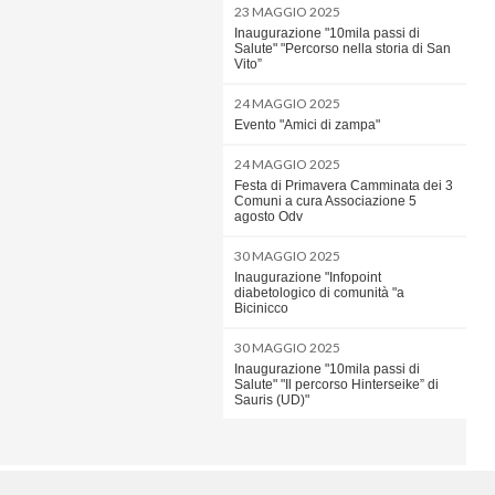
23 MAGGIO 2025
Inaugurazione "10mila passi di
Salute" "Percorso nella storia di San
Vito”
24 MAGGIO 2025
Evento "Amici di zampa"
24 MAGGIO 2025
Festa di Primavera Camminata dei 3
Comuni a cura Associazione 5
agosto Odv
30 MAGGIO 2025
Inaugurazione "Infopoint
diabetologico di comunità "a
Bicinicco
30 MAGGIO 2025
Inaugurazione "10mila passi di
Salute" "Il percorso Hinterseike” di
Sauris (UD)"