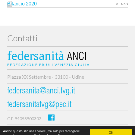
Bilancio 2020
81.4 KB
Contatti
federsanità
ANCI
FEDERAZIONE FRIULI VENEZIA GIULIA
Piazza XX Settembre - 33100 - Udine
federsanita@anci.fvg.it
federsanitafvg@pec.it
C.F. 94058900302
Privacy e cookie policy
Anche questo sito usa i cookie, ma solo per raccogliere
OK