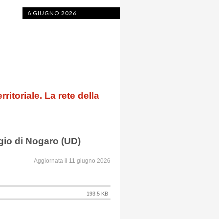
6 GIUGNO 2026
erritoriale.
La rete della
gio di Nogaro (UD)
Aggiornata il 11 giugno 2026
193.5 KB