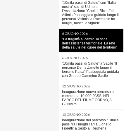
“10mila passi di Salute” con “Italia
nostra” sez. di Udine e
l’Associazione “Chei di Riclus” di
Attimis Passeggiata guidata lungo il
percorso “Attimis: a Racchiuso tra
borghi, boschi e vigneti”
6 GIUGNO 2026
"La fragilità al centro: la sfida
dell'assistenza territoriale. La rete
della salute nel cuore del territorio"
6 GIUGNO 2026
“10mila passi di Salute” a Sacile “Il
percorso Denis Zanette lungo il
torrente Paisa” Passeggiata guidata
con Gruppo Cammino Sacile
12 GIUGNO 2026
Inaugurazione nuovo percorso e
camminata 10.000 PASSI NEL
PARCO DEL FIUME CORNO, A
GONARS
13 GIUGNO 2026
Inaugurazione del percorso “10mila
passi tra i luoghi cari a Lionello
Fioretti” a Sesto al Reghena