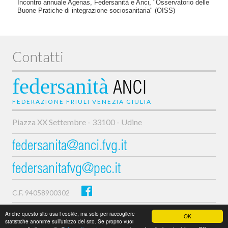
Incontro annuale Agenas, Federsanità e Anci, "Osservatorio delle
Buone Pratiche di integrazione sociosanitaria" (OISS)
Contatti
federsanità
ANCI
FEDERAZIONE FRIULI VENEZIA GIULIA
Piazza XX Settembre - 33100 - Udine
federsanita@anci.fvg.it
federsanitafvg@pec.it
C.F. 94058900302
Privacy e cookie policy
Anche questo sito usa i cookie, ma solo per raccogliere
OK
statistiche anonime sull’utilizzo del sito. Se proprio vuoi