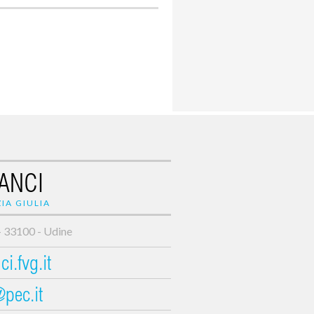
ANCI
IA GIULIA
- 33100 - Udine
i.fvg.it
@pec.it