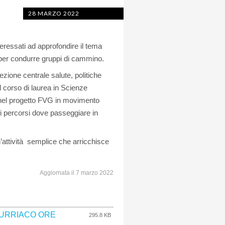
28 MARZO 2022
teressati ad approfondire il tema
ri per condurre gruppi di cammino.
ione centrale salute, politiche
l corso di laurea in Scienze
 nel progetto FVG in movimento
i percorsi dove passeggiare in
attività semplice che arricchisce
Aggiornata il 7 marzo 2022
TURRIACO ORE
295.8 KB