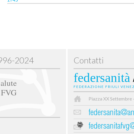
1996-2024
Contatti
federsanità
alute
FEDERAZIONE FRIULI VENEZ
e FVG
Piazza XX Settembre 
federsanita@anc
federsanitafvg