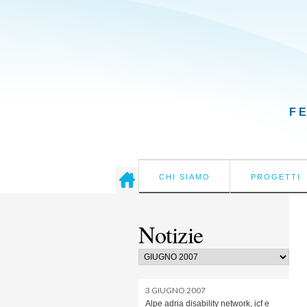
F
CHI SIAMO
PROGETTI
Notizie
3 GIUGNO 2007
Alpe adria disability network, icf e