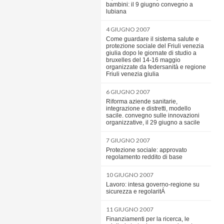
bambini: il 9 giugno convegno a
lubiana
4 GIUGNO 2007
Come guardare il sistema salute e
protezione sociale del Friuli venezia
giulia dopo le giornate di studio a
bruxelles del 14-16 maggio
organizzate da federsanità e regione
Friuli venezia giulia
6 GIUGNO 2007
Riforma aziende sanitarie,
integrazione e distretti, modello
sacile. convegno sulle innovazioni
organizzative, il 29 giugno a sacile
7 GIUGNO 2007
Protezione sociale: approvato
regolamento reddito di base
10 GIUGNO 2007
Lavoro: intesa governo-regione su
sicurezza e regolaritÁ
11 GIUGNO 2007
Finanziamenti per la ricerca, le