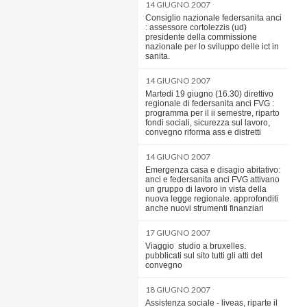
14 GIUGNO 2007
Consiglio nazionale federsanita anci
: assessore cortolezzis (ud)
presidente della commissione
nazionale per lo sviluppo delle ict in
sanita.
14 GIUGNO 2007
Martedi 19 giugno (16.30) direttivo
regionale di federsanita anci FVG :
programma per il ii semestre, riparto
fondi sociali, sicurezza sul lavoro,
convegno riforma ass e distretti
14 GIUGNO 2007
Emergenza casa e disagio abitativo:
anci e federsanita anci FVG attivano
un gruppo di lavoro in vista della
nuova legge regionale. approfonditi
anche nuovi strumenti finanziari
17 GIUGNO 2007
Viaggio  studio a bruxelles.
pubblicati sul sito tutti gli atti del
convegno
18 GIUGNO 2007
Assistenza sociale - liveas, riparte il