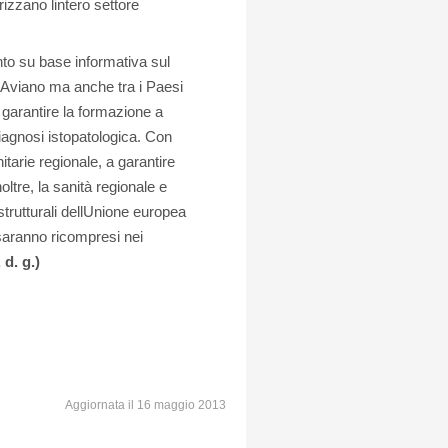
zzano lintero settore
nto su base informativa sul
i Aviano ma anche tra i Paesi
 garantire la formazione a
diagnosi istopatologica. Con
itarie regionale, a garantire
tre, la sanità regionale e
strutturali dellUnione europea
saranno ricompresi nei
. d. g.)
Aggiornata il 16 maggio 2013