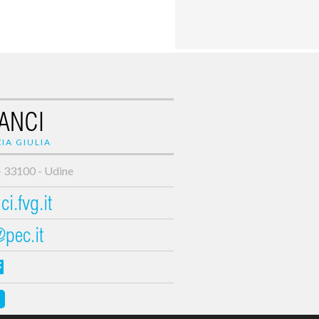
ANCI
IA GIULIA
- 33100 - Udine
i.fvg.it
@pec.it