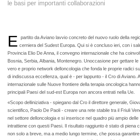
le basi per importanti collaborazioni
E
 partito da Aviano lavvio concreto del nuovo ruolo della reg
cerniera del Sudest Europa. Qui si è concluso ieri, con i salu
Provincia Elio De Anna, il convegno internazionale che ha coinvol
Bosnia, Serbia, Albania, Montenegro. Unoccasione per gettare le 
vero e proprio network delloncologia che fonda le proprie radici 
di indiscussa eccellenza, qual è - per lappunto - il Cro di Aviano
internazionale sulle Nuove frontiere della terapia oncologica hanno
principali Paesi del sud-est Europa non ancora entrati nella Ue.
«Scopo delliniziativa - spiegano dal Cro il direttore generale, Gio
scientifico, Paolo De Paoli - creare una rete stabile tra il Friuli Ve
nel settore delloncologia e si inserisce nel quadro più ampio delle
intrattiene con questi Paesi. Il risultato raggiunto è stato di piena
non solo a breve, ma a medio lungo termine, che possa garantire 