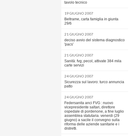
tavolo tecnico
19 GIUGNO 2007
Beltrame, carta famiglia in giunta
29/6
21 GIUGNO 2007
deciso avvio del sistema diagnostico
'pacs'
21 GIUGNO 2007
Sanità: fvg; pecol, attivate 384 mila
carte servizi
24 GIUGNO 2007
Sicurezza sul lavoro: turco annuncia
patto
24 GIUGNO 2007
Federsanita anci FVG : nuovo
vicepresidente saltari, direttore
ospedale di pordenone, a fine luglio
assemblea statutaria. venerdi (29
giugno) a sacile il convegno sulla
riforma delle aziende sanitarie e i
distretti.