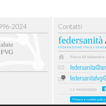
1996-2024
Contatti
federsanità
alute
FEDERAZIONE FRIULI VENEZ
e FVG
Piazza XX Settembre 
federsanita@anc
federsanitafvg
C.F. 94058900302
Privacy e cookie policy