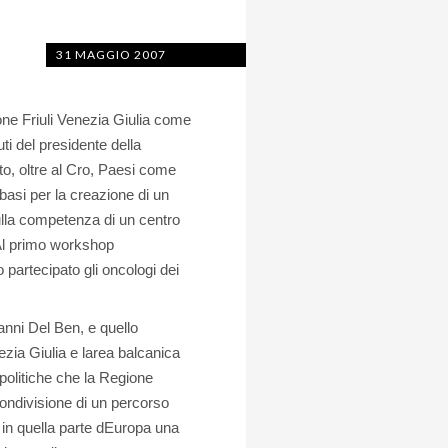
31 MAGGIO 2007
ione Friuli Venezia Giulia come
ti del presidente della
to, oltre al Cro, Paesi come
basi per la creazione di un
sulla competenza di un centro
. Al primo workshop
 partecipato gli oncologi dei
vanni Del Ben, e quello
nezia Giulia e larea balcanica
 politiche che la Regione
 condivisione di un percorso
in quella parte dEuropa una