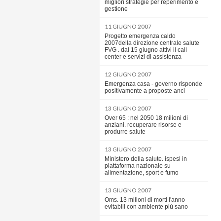
migliori strategie per reperimento e
gestione
11 GIUGNO 2007
Progetto emergenza caldo
2007della direzione centrale salute
FVG . dal 15 giugno attivi il call
center e servizi di assistenza
12 GIUGNO 2007
Emergenza casa - governo risponde
positivamente a proposte anci
13 GIUGNO 2007
Over 65 : nel 2050 18 milioni di
anziani. recuperare risorse e
produrre salute
13 GIUGNO 2007
Ministero della salute. ispesl in
piattaforma nazionale su
alimentazione, sport e fumo
13 GIUGNO 2007
Oms. 13 milioni di morti l'anno
evitabili con ambiente più sano