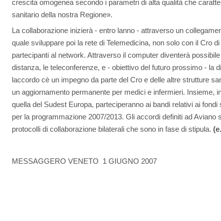
crescita omogenea secondo i parametri di alta qualità che caratteri
sanitario della nostra Regione».
La collaborazione inizierà - entro lanno - attraverso un collegame
quale sviluppare poi la rete di Telemedicina, non solo con il Cro d
partecipanti al network. Attraverso il computer diventerà possibile
distanza, le teleconferenze, e - obiettivo del futuro prossimo - la 
laccordo cè un impegno da parte del Cro e delle altre strutture san
un aggiornamento permanente per medici e infermieri. Insieme, inol
quella del Sudest Europa, parteciperanno ai bandi relativi ai fondi 
per la programmazione 2007/2013. Gli accordi definiti ad Aviano 
protocolli di collaborazione bilaterali che sono in fase di stipula.
(e
MESSAGGERO VENETO  1 GIUGNO 2007