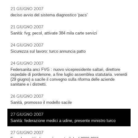
21 GIUGNO 2007
deciso avvio del sistema diagnostico 'pacs'
21 GIUGNO 2007
Sanità: fvg; pecol, attivate 384 mila carte servizi
24 GIUGNO 2007
Sicurezza sul lavoro: turco annuncia patto
24 GIUGNO 2007
Federsanita anci FVG : nuovo vicepresidente saltari, direttore
ospedale di pordenone, a fine luglio assemblea statutaria. venerdi
(29 giugno) a sacile il convegno sulla riforma delle aziende
sanitarie e i distretti.
26 GIUGNO 2007
Sanità, promosso il modello sacile
27 GIUGNO 2007
Sanità: federazione medici a udine, presente ministro turco
27 GIUGNO 2007