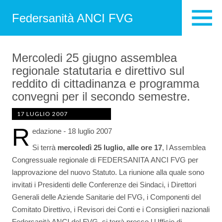
Federsanità ANCI FVG
Mercoledi 25 giugno assemblea
regionale statutaria e direttivo sul
reddito di cittadinanza e programma
convegni per il secondo semestre.
17 LUGLIO 2007
R
edazione - 18 luglio 2007
Si terrà
mercoledì 25 luglio, alle ore 17
, l Assemblea
Congressuale regionale di FEDERSANITA ANCI FVG per
lapprovazione del nuovo Statuto. La riunione alla quale sono
invitati i Presidenti delle Conferenze dei Sindaci, i Direttori
Generali delle Aziende Sanitarie del FVG, i Componenti del
Comitato Direttivo, i Revisori dei Conti e i Consiglieri nazionali
Federsanità ANCI del FVG, si terrà presso l Ufficio di