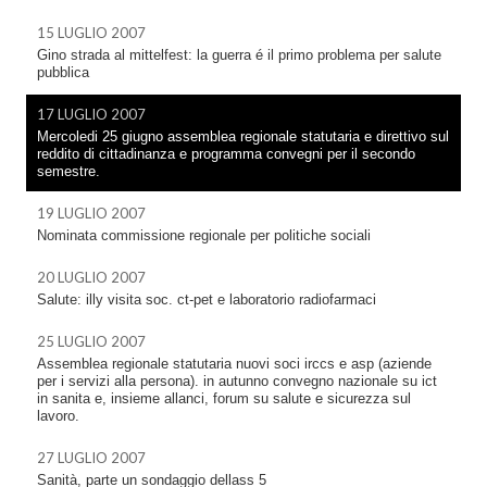
15 LUGLIO 2007
Gino strada al mittelfest: la guerra é il primo problema per salute
pubblica
17 LUGLIO 2007
Mercoledi 25 giugno assemblea regionale statutaria e direttivo sul
reddito di cittadinanza e programma convegni per il secondo
semestre.
19 LUGLIO 2007
Nominata commissione regionale per politiche sociali
20 LUGLIO 2007
Salute: illy visita soc. ct-pet e laboratorio radiofarmaci
25 LUGLIO 2007
Assemblea regionale statutaria nuovi soci irccs e asp (aziende
per i servizi alla persona). in autunno convegno nazionale su ict
in sanita e, insieme allanci, forum su salute e sicurezza sul
lavoro.
27 LUGLIO 2007
Sanità, parte un sondaggio dellass 5