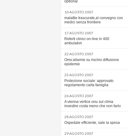
optional
10 AGOSTO 2007
malattie trascurate,al convegno con
medici senza frontiere
17 AGOSTO 2007
Referti clinici on-line in 400
ambulatori
22 AGOSTO 2007
Oms:allarme su rischio diffusione
epidemie
23 AGOSTO 2007
Protezione sociale: approvato
regolamento carta famiglia
26 AGOSTO 2007
A vienna vertice onu sul clima
investire costa meno che non farlo
28 AGOSTO 2007
Ospedale efficiente, sale la spesa
29 AGOSTO 2007