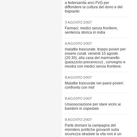
a federsanita anci FVG per
diffondere la cultura del dono e del
trapianto
5 AGOSTO 2007
Farmaci: medici senza frontiere,
sentenza storica in india
6 AGOSTO 2007
malattie trascurate. troppo poveri per
essere curati. venerdi 10 agosto
(20.30), alla casa del marinaretto
(palazzolo-precenicco) , convegno e
mostra con medici senza frontiere.
8 AGOSTO 2007
Malattie trascurate nei paesi poveri:
confronto con msf
8 AGOSTO 2007
Unassociazione per stare vicini ai
bambini in ospedale.
8 AGOSTO 2007
Parte domani la campagna del
ministero politiche giovanili sulla
sicurezza stradale la vita non è un