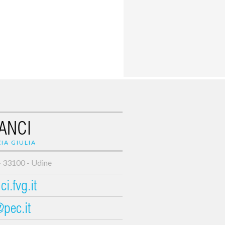
ANCI
IA GIULIA
- 33100 - Udine
i.fvg.it
@pec.it