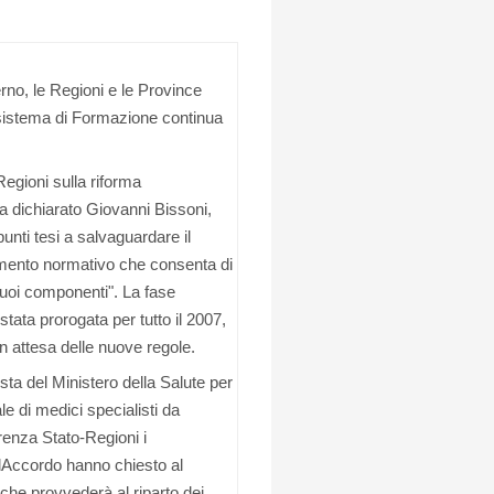
erno, le Regioni e le Province
 sistema di Formazione continua
egioni sulla riforma
a dichiarato Giovanni Bissoni,
unti tesi a salvaguardare il
dimento normativo che consenta di
uoi componenti". La fase
tata prorogata per tutto il 2007,
in attesa delle nuove regole.
sta del Ministero della Salute per
e di medici specialisti da
enza Stato-Regioni i
lAccordo hanno chiesto al
che provvederà al riparto dei