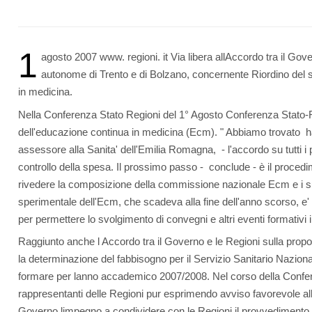
1
agosto 2007 www. regioni. it Via libera allAccordo tra il Gov
autonome di Trento e di Bolzano, concernente Riordino del
in medicina.
Nella Conferenza Stato Regioni del 1° Agosto Conferenza Stato-R
dell'educazione continua in medicina (Ecm). " Abbiamo trovato  h
assessore alla Sanita' dell'Emilia Romagna, - l'accordo su tutti i p
controllo della spesa. Il prossimo passo - conclude - è il proce
rivedere la composizione della commissione nazionale Ecm e i s
sperimentale dell'Ecm, che scadeva alla fine dell'anno scorso, e' s
per permettere lo svolgimento di convegni e altri eventi formativi 
Raggiunto anche l Accordo tra il Governo e le Regioni sulla propo
la determinazione del fabbisogno per il Servizio Sanitario Nazional
formare per lanno accademico 2007/2008. Nel corso della Confer
rappresentanti delle Regioni pur esprimendo avviso favorevole al
Governo limpegno a condividere con le Regioni il provvedimento 