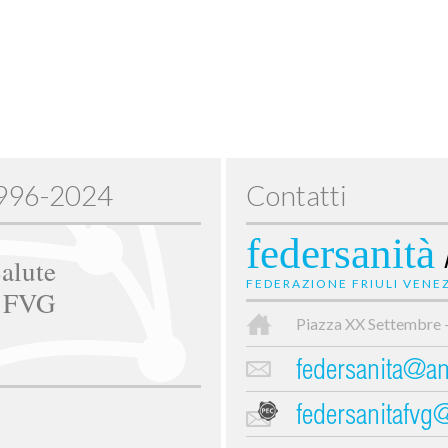
1996-2024
Contatti
federsanità
alute
FEDERAZIONE FRIULI VENEZ
e FVG
Piazza XX Settembre 
federsanita@anc
federsanitafvg