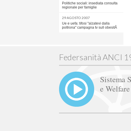
Politiche sociali: insediata consulta
regionale per famiglie
29 AGOSTO 2007
Ue e uefa: tifosi "alzatevi dalla
poltrona" campagna tv sull obesitÃ
Federsanità ANCI 
Sistema S
e Welfar