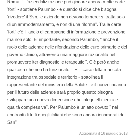
Roma. " L'aziendalizzazione può giocare ancora molte carte
'forti' - sostiene Palumbo - e quando si dice che bisogna
'rivedere' il Ssn, le aziende non devono temere: si tratta solo
di un ammodernamento, e non di una riforma". Tra le carte
'forti' c'è il lancio di campagne di informazione e prevenzione,
ma non solo. E' importante, secondo Palumbo, " anche il
ruolo delle aziende nelle rifondazione delle cure primarie e del
governo clinico, attraverso una maggiore razionalità nel
promuovere iter diagnostici e terapeutici". C'è però anche
qualcosa che non ha funzionato. " E' il caso della mancata
integrazione tra ospedale e territorio - sottolinea il
rappresentante del ministero della Salute - e il nuovo incarico
per il futuro delle aziende sarà proprio questo: bisogna
sviluppare una nuova dimensione che integri efficienza e
qualità complessiva". Per Palumbo è un atto dovuto " nei
confronti di tutti quegli italiani che sono ancora innamorati del
Ssn"
Aggiornata il 16 maggio 2013