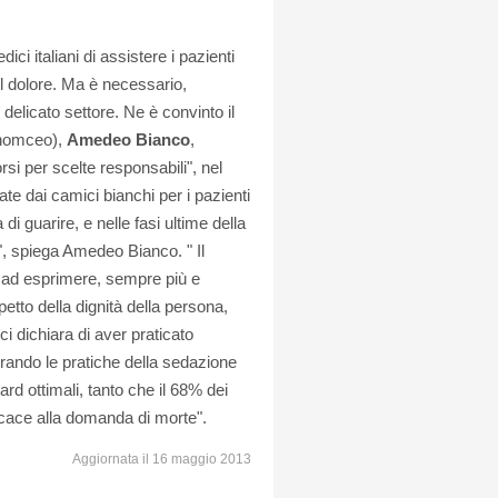
italiani di assistere i pazienti
del dolore. Ma è necessario,
elicato settore. Ne è convinto il
(Fnomceo),
Amedeo Bianco
,
rsi per scelte responsabili", nel
ate dai camici bianchi per i pazienti
 di guarire, e nelle fasi ultime della
i", spiega Amedeo Bianco. " Il
o ad esprimere, sempre più e
etto della dignità della persona,
i dichiara di aver praticato
orando le pratiche della sedazione
rd ottimali, tanto che il 68% dei
fficace alla domanda di morte".
Aggiornata il 16 maggio 2013