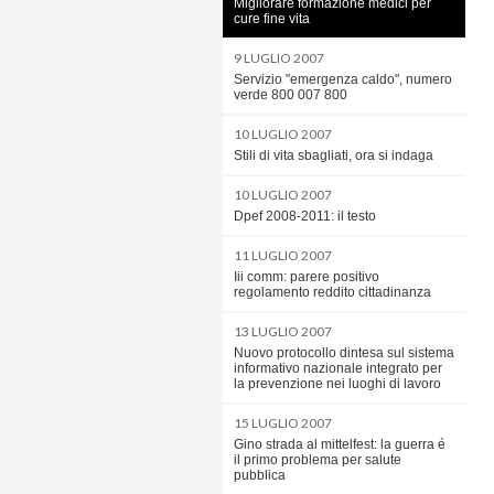
Migliorare formazione medici per
cure fine vita
9 LUGLIO 2007
Servizio "emergenza caldo", numero
verde 800 007 800
10 LUGLIO 2007
Stili di vita sbagliati, ora si indaga
10 LUGLIO 2007
Dpef 2008-2011: il testo
11 LUGLIO 2007
Iii comm: parere positivo
regolamento reddito cittadinanza
13 LUGLIO 2007
Nuovo protocollo dintesa sul sistema
informativo nazionale integrato per
la prevenzione nei luoghi di lavoro
15 LUGLIO 2007
Gino strada al mittelfest: la guerra é
il primo problema per salute
pubblica