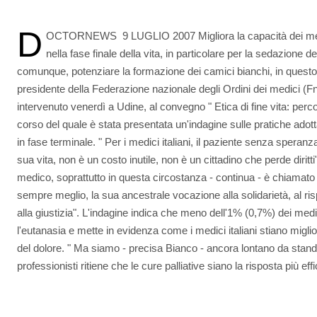
D
OCTORNEWS  9 LUGLIO 2007 Migliora la capacità dei medici 
nella fase finale della vita, in particolare per la sedazione 
comunque, potenziare la formazione dei camici bianchi, in questo d
presidente della Federazione nazionale degli Ordini dei medici 
intervenuto venerdì a Udine, al convegno " Etica di fine vita: perco
corso del quale è stata presentata un'indagine sulle pratiche adott
in fase terminale. " Per i medici italiani, il paziente senza speranza
sua vita, non è un costo inutile, non è un cittadino che perde diritt
medico, soprattutto in questa circostanza - continua - è chiamat
sempre meglio, la sua ancestrale vocazione alla solidarietà, al risp
alla giustizia". L'indagine indica che meno dell'1% (0,7%) dei medic
l'eutanasia e mette in evidenza come i medici italiani stiano migli
del dolore. " Ma siamo - precisa Bianco - ancora lontano da standa
professionisti ritiene che le cure palliative siano la risposta più e