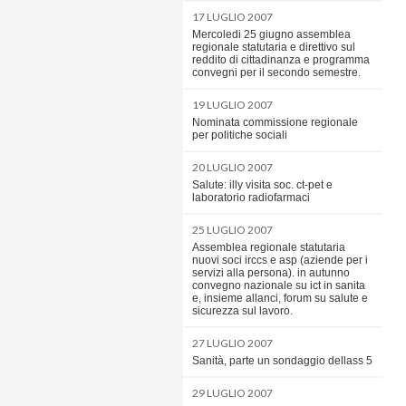
17 LUGLIO 2007
Mercoledi 25 giugno assemblea
regionale statutaria e direttivo sul
reddito di cittadinanza e programma
convegni per il secondo semestre.
19 LUGLIO 2007
Nominata commissione regionale
per politiche sociali
20 LUGLIO 2007
Salute: illy visita soc. ct-pet e
laboratorio radiofarmaci
25 LUGLIO 2007
Assemblea regionale statutaria
nuovi soci irccs e asp (aziende per i
servizi alla persona). in autunno
convegno nazionale su ict in sanita
e, insieme allanci, forum su salute e
sicurezza sul lavoro.
27 LUGLIO 2007
Sanità, parte un sondaggio dellass 5
29 LUGLIO 2007