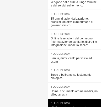
vengono dalle cure a lungo termine
e dai servizi sul territorio.
3 LUGLIO 2007
15 anni di aziendalizzazione.
prossimi obiettivi cure primarie e
governo clinico
3 LUGLIO 2007
Online le relazioni del convegno
"riforma aziende sanitarie, distretti e
integrazione. modello sacile"
4 LUGLIO 2007
Sanità, nuovi centri per visite ed
esami
5 LUGLIO 2007
Turco e beltrame su testamento
biologico
6 LUGLIO 2007
Udine, documento ordine medici, no
all'eutanasia
8 LUGLIO 2007