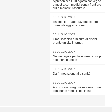
A precenicco il 10 agosto convegno
e mostra con medici senza frontiere
sulle malattie trascurate.
30 LUGLIO 2007
Itis Trieste : inaugurazione centro
diurno di aggregazione
30 LUGLIO 2007
Gradisca: città a misura di disabili.
pronto un sito internet.
31 LUGLIO 2007
Nuove regole per la sicurezza. stop
alle morti bianche
31 LUGLIO 2007
Dall'innovazione alla sanità
31 LUGLIO 2007
Accordi stato-regioni su formazione
continua e medici specialisti