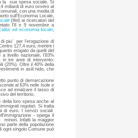
 la
sua spesa sociale. Si
,4 miliardi di euro ovvero al
comunali, con una media di
orto sull'Economia Locale,
ocale
(
Ifel
) ai ricercatori del
ntato l'8 e 9 novembre a
alita' ed economia locale
,
di piu'
per l'erogazione di
 Centro 127,4 euro, mentre i
anto erogato da quelli del
a livello nazionale, l'83%
in tre aree di intervento:
li (20%). Oltre il 40% della
estimenti in asili nido, che
netto punto di demarcazione
a scende al 63% nelle Isole e
isce ad innalzare il tasso di
ivo del territorio.
e della loro spesa anche al
 immigrati regolari. Si tratta
di euro. I servizi sociali
l'immigrazione - spiega il
i
minori. Infatti la maggior
nno parte della popolazione
o di ogni singolo Comune può