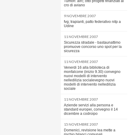
Tumori: airc; otto progetti finanziati al
cro di aviano
9 NOVEMBRE 2007
fvg; trapianti, patto federativo nitp a
Udine
11 NOVEMBRE 2007
Sicurezza stradale - bastaunattimo
promuove concorso uno spot per la
sicurezza
11 NOVEMBRE 2007
Venerdi 16 alla biblioteca di
monfalcone (inizio 9.30) convegno
nuovi modelli di intervento
nelledilizia socialevegno nuovi
modelli di intervento nelledilizia
sociale
11 NOVEMBRE 2007
Aziende servizi alla persona e
standard europei, convegno il 14
dicembre a codroipo
15 NOVEMBRE 2007
Domenici, revisione lea mette a
rischio bilanci comunali