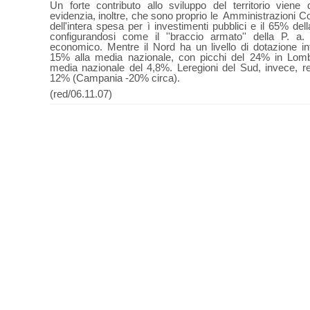
Un forte contributo allo sviluppo del territorio viene 
evidenzia, inoltre, che sono proprio le
Amministrazioni Co
dell'intera spesa per ì investimenti pubblici e il 65% dell
configurandosi come il ''braccio armato'' della P. a. 
economico. Mentre il Nord ha un livello di dotazione inf
15% alla media nazionale, con picchi del 24% in Lomba
media nazionale del 4,8%. Le
regioni
del Sud, invece, re
12% (Campania -20% circa).
(red/06.11.07)