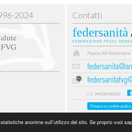
1996-2024
Contatti
federsanità
alute
FEDERAZIONE FRIULI VENEZ
e FVG
Piazza XX Settembre 
federsanita@anc
federsanitafvg
C.F. 94058900302
Privacy e cookie policy
tatistiche anonime sull’utilizzo del sito. Se proprio vuoi sap