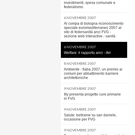
investimenti, spesa comunale e
federalismo
6 NOVEMBRE 2007
Al compa di bologna riconoscimento
speciale euromediterraneo 2007 al
sito di federsanità anci FVG -
sezione web interactive - sanità
6 NOVEMBRE 2007
Welfare: il rapporto anci - ifel
8 NOVEMBRE 2007
Ambiente - fiaba 2007, un premio ai
comuni per abbattimento barriere
architettoniche
9 NOVEMBRE 2007
Illy presenta progetto cure primarie
in FVG
9 NOVEMBRE 2007
Salute: beltrame su san daniele,
occasione per FVG
9 NOVEMBRE 2007