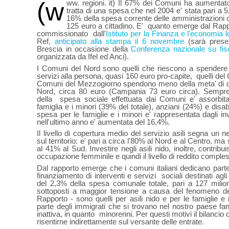
(www. regioni. it) Il 67% dei Comuni ha aumentato
tratta di una spesa che nel 2004 e' stata pari a 5
16% della spesa corrente delle amministrazioni 
125 euro a cittadino. E'
quanto emerge dal Rapp
commissionato
dall'
Istituto per la Finanza e l'economia l
Ref,
anticipato alla stampa il 6 novembre
(sarà prese
Brescia in occasione della
Conferenza nazionale su fisc
organizzata da
Ifel
ed Anci).
I Comuni del Nord sono quelli che riescono a spendere 
servizi alla persona, quasi 160 euro pro-capite,
quelli del
Comuni del Mezzogiorno spendono meno della meta' di qu
Nord, circa 80 euro (Campania 73 euro circa). Sempre 
della
spesa sociale effettuata dai Comuni e' assorbita 
famiglia e i minori (39% del totale), anziani (24%) e disabi
spesa per le famiglie e i minori e' rappresentata dagli inv
nell'ultimo anno e' aumentata del 16,4%.
Il livello di copertura medio del servizio asili segna un 
sul territorio: e' pari a circa l'80% al Nord e al Centro, m
al 41% al Sud. Investire negli asili nido, inoltre, contribu
occupazione femminile e quindi il livello di reddito compless
Dal rapporto emerge che i comuni italiani dedicano part
finanziamento di interventi e servizi
sociali destinati agli
del 2,3% della spesa comunale totale, pari a 127 milioni 
sottoposti a maggior tensione a causa del fenomeno del
Rapporto - sono quelli per asili nido e per le famiglie e 
parte degli immigrati che si trovano nel nostro paese fa
inattiva, in quanto
minorenni. Per questi motivi il bilanci
risentirne indirettamente sul versante delle entrate.