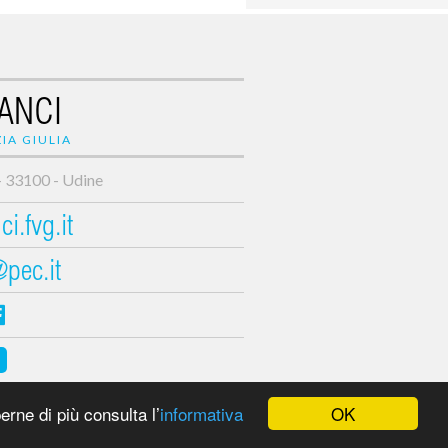
ANCI
IA GIULIA
- 33100 - Udine
i.fvg.it
@pec.it
OK
erne di più consulta l’
informativa