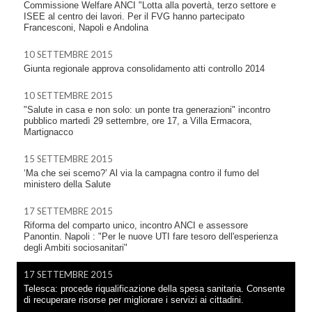
Commissione Welfare ANCI "Lotta alla povertà, terzo settore e
ISEE al centro dei lavori. Per il FVG hanno partecipato
Francesconi, Napoli e Andolina
10 SETTEMBRE 2015
Giunta regionale approva consolidamento atti controllo 2014
10 SETTEMBRE 2015
"Salute in casa e non solo: un ponte tra generazioni" incontro
pubblico martedì 29 settembre, ore 17, a Villa Ermacora,
Martignacco
15 SETTEMBRE 2015
‘Ma che sei scemo?’ Al via la campagna contro il fumo del
ministero della Salute
17 SETTEMBRE 2015
Riforma del comparto unico, incontro ANCI e assessore
Panontin. Napoli : "Per le nuove UTI fare tesoro dell'esperienza
degli Ambiti sociosanitari"
17 SETTEMBRE 2015
Telesca: procede riqualificazione della spesa sanitaria. Consente
di recuperare risorse per migliorare i servizi ai cittadini.