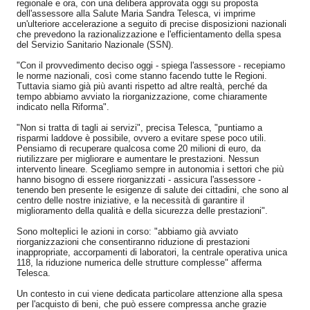
regionale e ora, con una delibera approvata oggi su proposta
dell'assessore alla Salute Maria Sandra Telesca, vi imprime
un'ulteriore accelerazione a seguito di precise disposizioni nazionali
che prevedono la razionalizzazione e l'efficientamento della spesa
del Servizio Sanitario Nazionale (SSN).
"Con il provvedimento deciso oggi - spiega l'assessore - recepiamo
le norme nazionali, così come stanno facendo tutte le Regioni.
Tuttavia siamo già più avanti rispetto ad altre realtà, perché da
tempo abbiamo avviato la riorganizzazione, come chiaramente
indicato nella Riforma".
"Non si tratta di tagli ai servizi", precisa Telesca, "puntiamo a
risparmi laddove è possibile, ovvero a evitare spese poco utili.
Pensiamo di recuperare qualcosa come 20 milioni di euro, da
riutilizzare per migliorare e aumentare le prestazioni. Nessun
intervento lineare. Scegliamo sempre in autonomia i settori che più
hanno bisogno di essere riorganizzati - assicura l'assessore -
tenendo ben presente le esigenze di salute dei cittadini, che sono al
centro delle nostre iniziative, e la necessità di garantire il
miglioramento della qualità e della sicurezza delle prestazioni".
Sono molteplici le azioni in corso: "abbiamo già avviato
riorganizzazioni che consentiranno riduzione di prestazioni
inappropriate, accorpamenti di laboratori, la centrale operativa unica
118, la riduzione numerica delle strutture complesse" afferma
Telesca.
Un contesto in cui viene dedicata particolare attenzione alla spesa
per l'acquisto di beni, che può essere compressa anche grazie