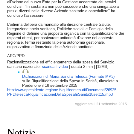
all'azione del nuovo Ente per la Gestione accentrata dei servizi
condivisi. "In sostanza non può succedere che una siringa abbia
prezzi diversi nelle diverse Aziende sanitarie e ospedaliere" ha
concluso l'assessore.
L'odierna delibera dà mandato alla direzione centrale Salute,
Integrazione socio-sanitaria, Politiche sociali e Famiglia della
Regione di definire una proposta organica con la quantificazione dei
risparmi attesi, per assicurare unitarietà d'azione nel contesto
regionale, ferma restando la piena autonomia gestionale,
organizzativa e finanziaria delle Aziende sanitarie.
ARC/PPD
Razionalizzazione ed efficientamento della spesa del Servizio
sanitario nazionale.
scarica il video
| durata 2 min | [13MB]
Dichiarazioni di Maria Sandra Telesca (Formato MP3)
sulla Riqualificazione della Spesa in Sanità, rilasciate a
Pordenone il 18 settembre 2015
http://www.presidente.regione.
fvg.it/contenuti/Documenti/
26925_
PPDtelescaRiqualificazioneDell
aSpesaInSanita18sett15.mp3
Aggiornata il 21 settembre 2015
Notizie