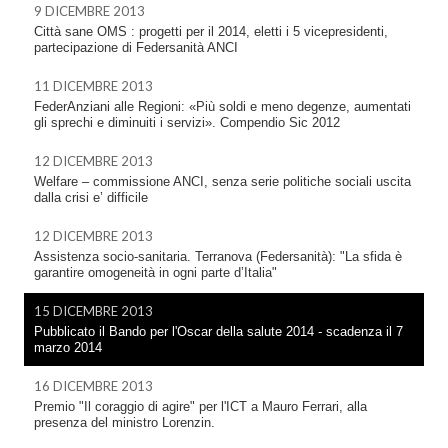
9 DICEMBRE 2013
Città sane OMS : progetti per il 2014, eletti i 5 vicepresidenti,
partecipazione di Federsanità ANCI
11 DICEMBRE 2013
FederAnziani alle Regioni: «Più soldi e meno degenze, aumentati
gli sprechi e diminuiti i servizi». Compendio Sic 2012
12 DICEMBRE 2013
Welfare – commissione ANCI, senza serie politiche sociali uscita
dalla crisi e’ difficile
12 DICEMBRE 2013
Assistenza socio-sanitaria. Terranova (Federsanità): "La sfida è
garantire omogeneità in ogni parte d’Italia"
15 DICEMBRE 2013
Pubblicato il Bando per l'Oscar della salute 2014 - scadenza il 7
marzo 2014
16 DICEMBRE 2013
Premio "Il coraggio di agire" per l'ICT a Mauro Ferrari, alla
presenza del ministro Lorenzin.