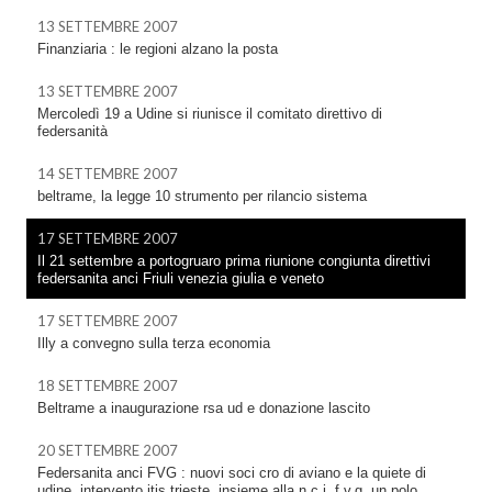
13 SETTEMBRE 2007
Finanziaria : le regioni alzano la posta
13 SETTEMBRE 2007
Mercoledì 19 a Udine si riunisce il comitato direttivo di
federsanità
14 SETTEMBRE 2007
beltrame, la legge 10 strumento per rilancio sistema
17 SETTEMBRE 2007
Il 21 settembre a portogruaro prima riunione congiunta direttivi
federsanita anci Friuli venezia giulia e veneto
17 SETTEMBRE 2007
Illy a convegno sulla terza economia
18 SETTEMBRE 2007
Beltrame a inaugurazione rsa ud e donazione lascito
20 SETTEMBRE 2007
Federsanita anci FVG : nuovi soci cro di aviano e la quiete di
udine, intervento itis trieste. insieme alla.n.c.i. f.v.g. un polo