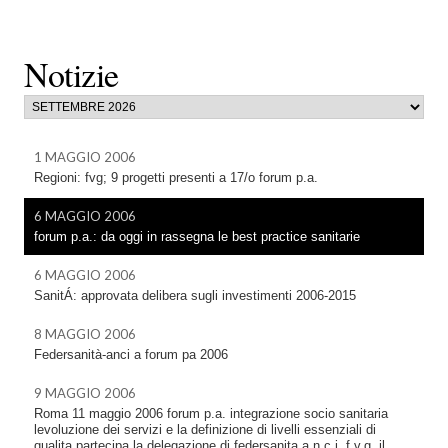
Notizie
1 MAGGIO 2006
Regioni: fvg; 9 progetti presenti a 17/o forum p.a.
6 MAGGIO 2006
forum p.a.: da oggi in rassegna le best practice sanitarie
6 MAGGIO 2006
SanitÁ: approvata delibera sugli investimenti 2006-2015
8 MAGGIO 2006
Federsanità-anci a forum pa 2006
9 MAGGIO 2006
Roma 11 maggio 2006 forum p.a. integrazione socio sanitaria 
levoluzione dei servizi e la definizione di livelli essenziali di
qualita partecipa la delegazione di federsanita a.n.c.i. f.v.g. il