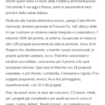
Anche quest’ anno il Forum della Pubblica amministrazione,
che prende il via oggi a Roma, porta in passerella le best
practice della salute italiana.
Dedicata alla Sanità elettronica ovvero, spiega Carlo Mochi
Sismondi, direttore generale di Foruma Pa, «all’ utilizzo delle
Ict per costruire un sistema salute integrato e cooperativo», l’
edizione 2006 del premio, la settima, ha passato al setaccio
oltre 100 progetti provenienti da tutta la penisola. Sono 16 le
Regioni che, direttamente, o tramite i propri assessorati, le
proprie aziende sanitarie, Irccs, Policlinici universitari e
strutture accreditate, concorrono per il premio che sarà
assegnato domani. Spiccano le Marche con 18 proposte
segnalate, e poi Veneto, Lombardia, Campania e Liguria. Fra i
soggetti proponenti, invece, Ao e Asl primeggiano,
rispettivamente, con 32 e 66 progetti.
Due, da quest’ anno, le aree del concorso. C’è posto, infatti,
per i progetti già completati e per quelli ancora in corso d’
opera. I primi, definiti ¨ Realizzazioni¨, si contendono tre