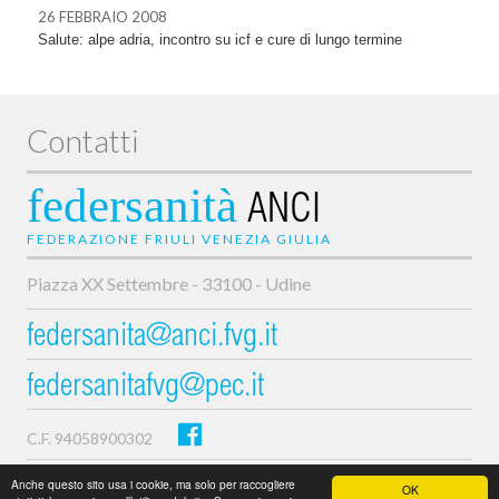
26 FEBBRAIO 2008
Salute: alpe adria, incontro su icf e cure di lungo termine
Contatti
federsanità
ANCI
FEDERAZIONE FRIULI VENEZIA GIULIA
Piazza XX Settembre - 33100 - Udine
federsanita@anci.fvg.it
federsanitafvg@pec.it
C.F. 94058900302
Privacy e cookie policy
Anche questo sito usa i cookie, ma solo per raccogliere
OK