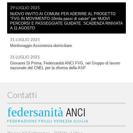
29 LUGLIO 2025
NUOVO INVITO AI COMUNI PER ADERIRE AL PROGETTO
"FVG IN MOVIMENTO.10mila passi di salute" per NUOVI
PERCORSI E PASSEGGIATE GUIDATE. SCADENZA RINVIATA
A 11 AGOSTO
31 LUGLIO 2025
Monitoraggio Assistenza domiciliare
31 LUGLIO 2025
Giovanni Di Prima, Federsanità ANCI FVG, nel Gruppo di lavoro
nazionale del CNEL per la riforma delle ASP
Contatti
federsanità
ANCI
FEDERAZIONE FRIULI VENEZIA GIULIA
Piazza XX Settembre - 33100 - Udine