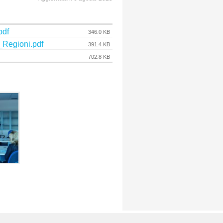
pdf
346.0 KB
gioni.pdf
391.4 KB
702.8 KB