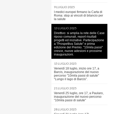
9 LUGLIO 2025
I medici europei firmano la Carta di
Roma: stop ai vincoli di bilancio per
la salute
13 LUGLIO 2025
Direttivo: si amplia la rete delle Case
riposo comunali, report risultati
progetti ed iniziative. Partecipazione
a "Prospettiva Salute" e prima
edizione del Premio. "10mila passi"
cresce, nuove adesioni e prossime
inaugurazioni.
15 LUGLIO 2025
Venerdì 18 luglio, inizio ore 17, a
Barcis, inaugurazione del nuovo
percorso "10mila passi di salute"
“Lungo il lago di Barcis”.
21 LUGLIO 2025
Venerdì 25 luglio, ore 17, a Paularo,
inaugurazione del nuovo percorso
“10mila passi di salute”
28 LUGLIO 2025