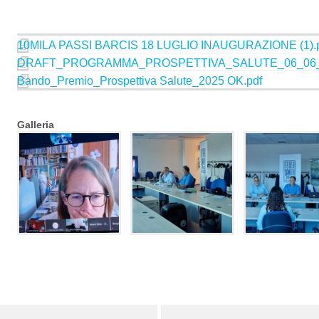
10MILA PASSI BARCIS 18 LUGLIO INAUGURAZIONE (1).
DRAFT_PROGRAMMA_PROSPETTIVA_SALUTE_06_06_Re
Bando_Premio_Prospettiva Salute_2025 OK.pdf
Galleria