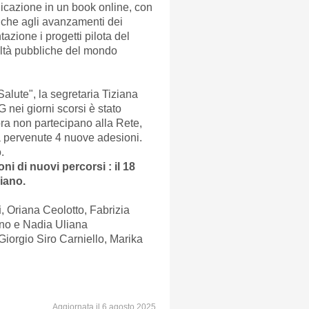
bblicazione in un book online, con
 anche agli avanzamenti dei
azione i progetti pilota del
ealtà pubbliche del mondo
lute", la segretaria Tiziana
nei giorni scorsi è stato
ra non partecipano alla Rete,
à pervenute 4 nuove adesioni.
.
i di nuovi percorsi : il 18
viano.
i
, Oriana Ceolotto, Fabrizia
ino e Nadia Uliana
iorgio Siro Carniello, Marika
Aggiornata il 6 agosto 2025