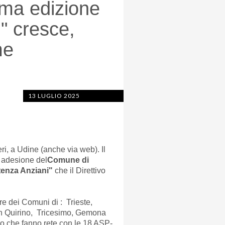
ima edizione
" cresce,
me
13 LUGLIO 2025
ri, a Udine (anche via web). Il
i adesione del
Comune di
tenza Anziani"
che il Direttivo
ure dei Comuni di : Trieste,
San Quirino, Tricesimo, Gemona
do che fanno rete con le 18 ASP-