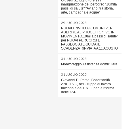
Giovedì 31 luglio (ore 17)
inaugurazione del percorso "10mila
passi di salute" "Aviano: tra storia,
arte, campagna e acque"
29 LUGLIO 2025
NUOVO INVITO AI COMUNI PER
ADERIRE AL PROGETTO "FVG IN
MOVIMENTO.10mila passi di salute"
per NUOVI PERCORSI E
PASSEGGIATE GUIDATE.
SCADENZA RINVIATA A 11 AGOSTO
31 LUGLIO 2025
Monitoraggio Assistenza domiciliare
31 LUGLIO 2025
Giovanni Di Prima, Federsanità
ANCI FVG, nel Gruppo di lavoro
nazionale del CNEL per la riforma
delle ASP