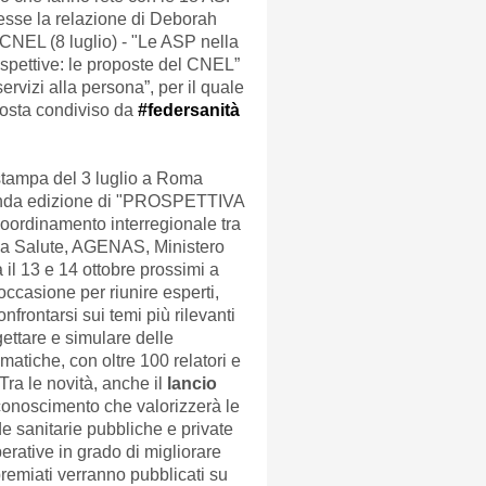
resse la relazione di Deborah
CNEL (8 luglio) - "Le ASP nella
rospettive: le proposte del CNEL”
rvizi alla persona”, per il quale
osta condiviso da
#federsanità
 stampa del 3 luglio a Roma
conda edizione di "PROSPETTIVA
rdinamento interregionale tra
a Salute, AGENAS, Ministero
 il 13 e 14 ottobre prossimi a
occasione per riunire esperti,
onfrontarsi sui temi più rilevanti
gettare e simulare delle
matiche, con oltre 100 relatori e
 Tra le novità, anche il
lancio
conoscimento che valorizzerà le
e sanitarie pubbliche e private
perative in grado di migliorare
premiati verranno pubblicati su