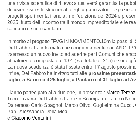
una rivista scientifica di rilievo; a tutti verrà garantita la pu
diffusione sui siti istituzionali degli organizzatori. Spazio
progetti sperimentali lanciati nell’edizione del 2024 e present
2025, frutto dell’incontro tra il mondo imprenditoriale e le r
sanitario e sociosanitario.
In merito al progetto "FVG IN MOVIMENTO.10mila passi di Sa
Del Fabbro, ha informato che congiuntamente con ANCI FVG 
trasmesso un nuovo invito ad aderire per i Comuni che anco
attualmente composta da 132 ( sul totale di 215) e sono gi
La nuova scadenza è stata fissata entro il 7 agosto prossimo
Infine, Del Fabbro ha invitato tutti alle
prossime presentazion
luglio, a Barcis e il 25 luglio, a Paularo e il 31 luglio ad A
Hanno partecipato alla riunione, in presenza : M
arco Terenz
Titon, Tiziana Del Fabbr,o Fabrizio Scomparin, Tamico Non
Da remoto Carlo Spagnol, Marco Olivo, Guglielmina Cucci, G
Ban, Alessandra Della Mea
e G
iacomo Venturini