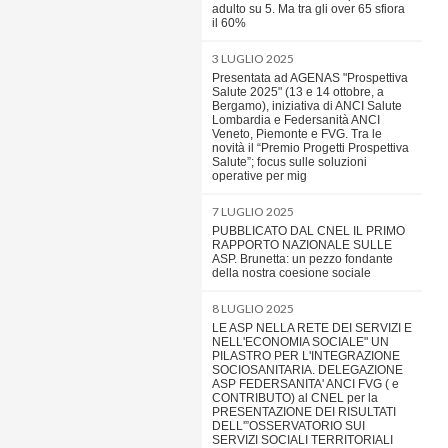
adulto su 5. Ma tra gli over 65 sfiora
il 60%
3 LUGLIO 2025
Presentata ad AGENAS "Prospettiva
Salute 2025" (13 e 14 ottobre, a
Bergamo), iniziativa di ANCI Salute
Lombardia e Federsanità ANCI
Veneto, Piemonte e FVG. Tra le
novità il “Premio Progetti Prospettiva
Salute”; focus sulle soluzioni
operative per mig
7 LUGLIO 2025
PUBBLICATO DAL CNEL IL PRIMO
RAPPORTO NAZIONALE SULLE
ASP. Brunetta: un pezzo fondante
della nostra coesione sociale
8 LUGLIO 2025
LE ASP NELLA RETE DEI SERVIZI E
NELL'ECONOMIA SOCIALE" UN
PILASTRO PER L'INTEGRAZIONE
SOCIOSANITARIA. DELEGAZIONE
ASP FEDERSANITA' ANCI FVG ( e
CONTRIBUTO) al CNEL per la
PRESENTAZIONE DEI RISULTATI
DELL'”OSSERVATORIO SUI
SERVIZI SOCIALI TERRITORIALI