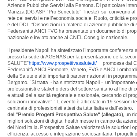
Aziende Pubbliche Servizi alla Persona. Di particolare inte
Marizza (DG ASP "Pro Senectute" Trieste) sul convegno al 
rete dei servizi e nell’economia sociale. Ruolo, criticità e p
e del DDL “Disposizioni in materia di aziende pubbliche di se
Federsanità ANCI FVG ha presentato un documento di prop
nazionale e inviato anche al CNEL Consiglio nazionale.
Il presidente Napoli ha sintetizzato l'importante conferenza
presso la sede di AGENAS per la presentazione della se
SALUTE"
https://www.
prospettivasalute.it/
promossa dal Coo
Federsanità ANCI Piemonte, Veneto, FVG e ANCI Lombardi
della Salute e altri importanti partner nazionali in programma
Bergamo. "Si tratta - ha sintetizzato Napoli - un’importante 
professionisti e stakeholders del settore sanitario al fine di c
e attuali della sanità regionale e nazionale, cercando di pro
soluzioni innovative".’ L evento è articolato in 19 sessioni te
centinaia di professionisti attesi da tutta Italia e dall’estero.
del "Premio Progetti Prospettiva Salute" (allegato),
un ri
migliori soluzioni di digital health messe in campo da aziend
del Nord Italia. Prospettiva Salute valorizzerà le soluzioni o
efficienza, accesso e integrazione sociosanitaria. I progetti 