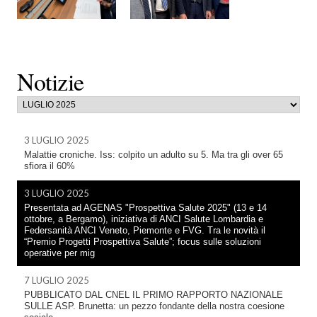
Notizie
3 LUGLIO 2025
Malattie croniche. Iss: colpito un adulto su 5. Ma tra gli over 65
sfiora il 60%
3 LUGLIO 2025
Presentata ad AGENAS "Prospettiva Salute 2025" (13 e 14
ottobre, a Bergamo), iniziativa di ANCI Salute Lombardia e
Federsanità ANCI Veneto, Piemonte e FVG. Tra le novità il
“Premio Progetti Prospettiva Salute”; focus sulle soluzioni
operative per mig
7 LUGLIO 2025
PUBBLICATO DAL CNEL IL PRIMO RAPPORTO NAZIONALE
SULLE ASP. Brunetta: un pezzo fondante della nostra coesione