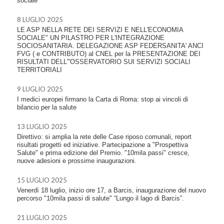
sociale
8 LUGLIO 2025
LE ASP NELLA RETE DEI SERVIZI E NELL'ECONOMIA
SOCIALE" UN PILASTRO PER L'INTEGRAZIONE
SOCIOSANITARIA. DELEGAZIONE ASP FEDERSANITA' ANCI
FVG ( e CONTRIBUTO) al CNEL per la PRESENTAZIONE DEI
RISULTATI DELL'”OSSERVATORIO SUI SERVIZI SOCIALI
TERRITORIALI
9 LUGLIO 2025
I medici europei firmano la Carta di Roma: stop ai vincoli di
bilancio per la salute
13 LUGLIO 2025
Direttivo: si amplia la rete delle Case riposo comunali, report
risultati progetti ed iniziative. Partecipazione a "Prospettiva
Salute" e prima edizione del Premio. "10mila passi" cresce,
nuove adesioni e prossime inaugurazioni.
15 LUGLIO 2025
Venerdì 18 luglio, inizio ore 17, a Barcis, inaugurazione del nuovo
percorso "10mila passi di salute" “Lungo il lago di Barcis”.
21 LUGLIO 2025