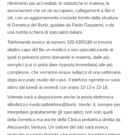
riferimento più accreditati, le statistiche in materia, le
associazioni che se ne occupano, collegamenti a libri e
siti, con un aggiornamento costante fornito dalla struttura
di Genetica del Burlo, guidata da Paolo Gasparini, e da
una nutrita schiera di specialisti italiani.
Telefonando invece al numero 320.4389180 si troverà
allaltro capo del filo un medico o uno specializzando ai
quali si potranno porre domande in materia, dalle più
semplici (cui si potrà dare risposta immediata) alle più
complesse, che verranno evase nellarco di una settimana
dopo accurato studio del caso. Il telefono «genetico» sarà
attivo dal lunedì al venerdì con orario 10-13 e 15-18.
Volendo sarà a disposizione anche la posta elettronica
allindirizzo medicoaltelefono@burlo. trieste. it, sempre per
interpellare gratuitamente gli specialisti, non solo quelli
della Genetica ma anche della Clinica pediatrica diretta da
Alessandro Ventura. Un settore del sito sarà invece
riservato ai camici bianchi, che potranno accedervi previa