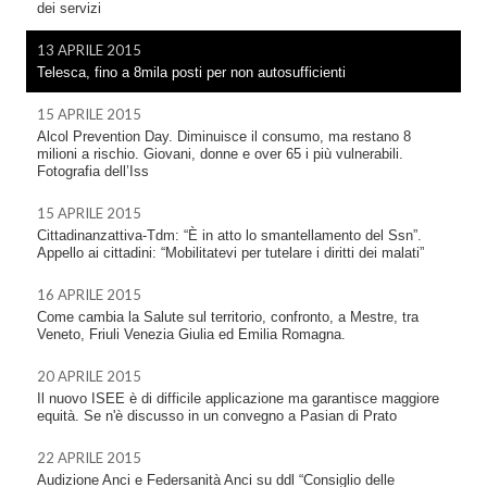
dei servizi
13 APRILE 2015
Telesca, fino a 8mila posti per non autosufficienti
15 APRILE 2015
Alcol Prevention Day. Diminuisce il consumo, ma restano 8
milioni a rischio. Giovani, donne e over 65 i più vulnerabili.
Fotografia dell’Iss
15 APRILE 2015
Cittadinanzattiva-Tdm: “È in atto lo smantellamento del Ssn”.
Appello ai cittadini: “Mobilitatevi per tutelare i diritti dei malati”
16 APRILE 2015
Come cambia la Salute sul territorio, confronto, a Mestre, tra
Veneto, Friuli Venezia Giulia ed Emilia Romagna.
20 APRILE 2015
Il nuovo ISEE è di difficile applicazione ma garantisce maggiore
equità. Se n'è discusso in un convegno a Pasian di Prato
22 APRILE 2015
Audizione Anci e Federsanità Anci su ddl “Consiglio delle