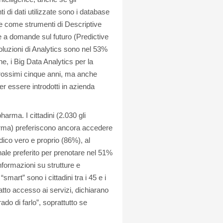
ti di dati utilizzate sono i database
te come strumenti di Descriptive
e a domande sul futuro (Predictive
 soluzioni di Analytics sono nel 53%
che, i Big Data Analytics per la
prossimi cinque anni, ma anche
er essere introdotti in azienda
arma. I cittadini (2.030 gli
harma) preferiscono ancora accedere
dico vero e proprio (86%), al
anale preferito per prenotare nel 51%
nformazioni su strutture e
“smart” sono i cittadini tra i 45 e i
fatto accesso ai servizi, dichiarano
ado di farlo”, soprattutto se