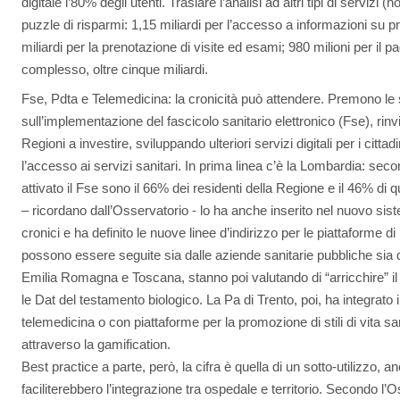
digitale l’80% degli utenti. Traslare l’analisi ad altri tipi di servizi 
puzzle di risparmi: 1,15 miliardi per l’accesso a informazioni su pr
miliardi per la prenotazione di visite ed esami; 980 milioni per il 
complesso, oltre cinque miliardi.
Fse, Pdta e Telemedicina: la cronicità può attendere. Premono le 
sull’implementazione del fascicolo sanitario elettronico (Fse), rinv
Regioni a investire, sviluppando ulteriori servizi digitali per i cit
l’accesso ai servizi sanitari. In prima linea c’è la Lombardia: secon
attivato il Fse sono il 66% dei residenti della Regione e il 46% di q
– ricordano dall’Osservatorio - lo ha anche inserito nel nuovo siste
cronici e ha definito le nuove linee d’indirizzo per le piattaforme di
possono essere seguite sia dalle aziende sanitarie pubbliche sia d
Emilia Romagna e Toscana, stanno poi valutando di “arricchire” i
le Dat del testamento biologico. La Pa di Trento, poi, ha integrato 
telemedicina o con piattaforme per la promozione di stili di vita sa
attraverso la gamification.
Best practice a parte, però, la cifra è quella di un sotto-utilizzo, a
faciliterebbero l’integrazione tra ospedale e territorio. Secondo l’O