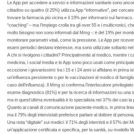
Le App per accedere a servizi e informazioni sanitarie sono ancora
cittadino su quattro (il 25%) utilizza App “informative”, per cercare
trovare la farmacia più vicina e il 19% per informarsi sui farmaco. 
“coaching” – ma l’impiego crolla tra gli over 55 e i multicronici,
molto bisogno non sono informati dal Mmg -: è del 19% per monitora
monitorare parametri vitali, come la pressione. Le App per ricevere
esami periodici destano interesse, ma sono utilizzate soltanto nel
A chi si rivolgono i cittadini? Principalmente al medico, mentre i can
medicina, i social media e le App sono poco usati come principal
eccezione i giovanissimi: tra i 15 e i 24 anni si affidano in prima ist
un’influenza persistente o per le vaccinazioni al medico di famigl
caso dell’influenza). Il Mmg si conferma l’interlocutore privilegiato i
esame diagnostico (81%) e per la ricerca di informazioni su una s
ma in quest’ultima eventualità è lo specialista nel 37% dei casi la
Quanto ai canali di comunicazione paziente-medico, in prima lin
ma il 79% degli intervistati preferisce parlare al dottore di persona
Una nota “digitale” sui medici: il 71% degli internisti e il 57% de
un’applicazione certificata e specifica, per la sanità, su modello