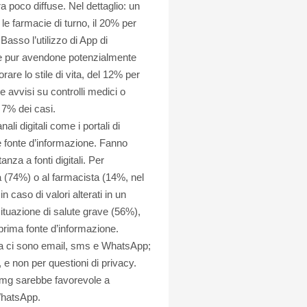
 poco diffuse. Nel dettaglio: un
 le farmacie di turno, il 20% per
Basso l’utilizzo di App di
 che pur avendone potenzialmente
re lo stile di vita, del 12% per
 avvisi su controlli medici o
 7% dei casi.
ali digitali come i portali di
e fonte d’informazione. Fanno
anza a fonti digitali. Per
ia (74%) o al farmacista (14%, nel
n caso di valori alterati in un
ituazione di salute grave (56%),
 prima fonte d’informazione.
ea ci sono email, sms e WhatsApp;
, e non per questioni di privacy.
i Mmg sarebbe favorevole a
 WhatsApp.