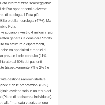
o Pdta informatizzati scarseggiano:
ri dell’Ao appartenenti a diverse
eti di patologia. I Pdta più
 (68%) e della neurologia (47%). Ma
mbito Pdta.
vi abbiano investito 4 milioni in più
rettori generali la considera “molto
lto tra strutture e dipartimenti,
nche tra specialisti e medici di
o prevale il tele-consulto (11%
hiarato dal 50% dei pazienti -
lute (rispettivamente 7% e 2% ) e
ività gestionali-amministrative:
gende e delle prenotazioni (63%).
gitale avviene solo in un terzo del
(Piano di assistenza individuale).
sce alla “mancata valorizzazione