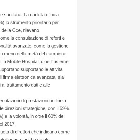
e sanitarie. La cartella clinica
) lo strumento prioritario per
no della Cce, rilevano
come la consultazione di referti e
nalità avanzate, come la gestione
i in meno della metà del campione.
i in Mobile Hospital, cioè l’insieme
supportano supportano le attività
di firma elettronica avanzata, sia
 al trattamento dati e alle
otazioni di prestazioni on line: i
r le direzioni strategiche, con il 59%
) e la volontà, in oltre il 60% dei
del 2017.
ota di direttori che indicano come
ntelligence, anche se gli