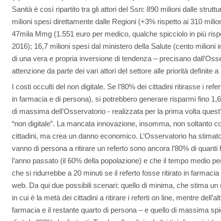
Sanità è così ripartito tra gli attori del Ssn: 890 milioni dalle stru
milioni spesi direttamente dalle Regioni (+3% rispetto ai 310 milio
47mila Mmg (1.551 euro per medico, qualche spicciolo in più risp
2016); 16,7 milioni spesi dal ministero della Salute (cento milioni 
di una vera e propria inversione di tendenza – precisano dall’Oss
attenzione da parte dei vari attori del settore alle priorità definite a 
I costi occulti del non digitale. Se l’80% dei cittadini ritirasse i re
in farmacia e di persona), si potrebbero generare risparmi fino 1,6
di massima dell’Osservatorio - realizzata per la prima volta quest’a
“non digitale”. La mancata innovazione, insomma, non soltanto comp
cittadini, ma crea un danno economico. L’Osservatorio ha stimato,
vanno di persona a ritirare un referto sono ancora l’80% di quanti
l’anno passato (il 60% della popolazione) e che il tempo medio per 
che si ridurrebbe a 20 minuti se il referto fosse ritirato in farmaci
web. Da qui due possibili scenari: quello di minima, che stima un r
in cui è la metà dei cittadini a ritirare i referti on line, mentre dell’
farmacia e il restante quarto di persona – e quello di massima spie