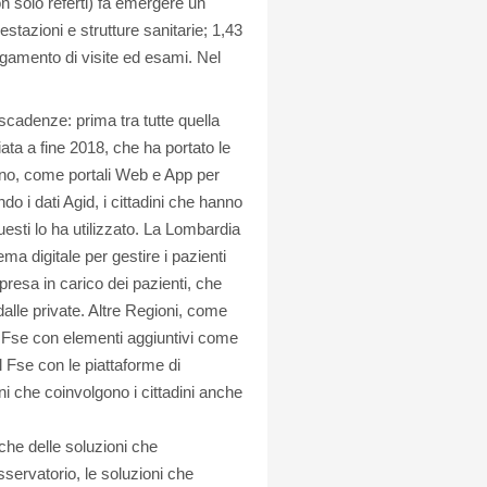
(non solo referti) fa emergere un
estazioni e strutture sanitarie; 1,43
pagamento di visite ed esami. Nel
scadenze: prima tra tutte quella
iata a fine 2018, che ha portato le
tadino, come portali Web e App per
do i dati Agid, i cittadini che hanno
uesti lo ha utilizzato. La Lombardia
ma digitale per gestire i pazienti
 presa in carico dei pazienti, che
alle private. Altre Regioni, come
l Fse con elementi aggiuntivi come
il Fse con le piattaforme di
ni che coinvolgono i cittadini anche
nche delle soluzioni che
sservatorio, le soluzioni che