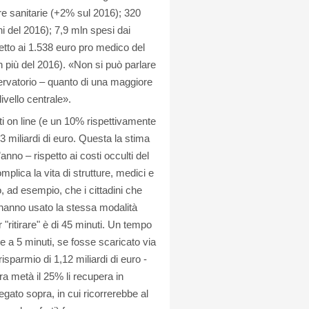
tture sanitarie (+2% sul 2016); 320
ni del 2016); 7,9 mln spesi dai
etto ai 1.538 euro pro medico del
in più del 2016). «Non si può parlare
ervatorio – quanto di una maggiore
livello centrale».
ferti on line (e un 10% rispettivamente
3 miliardi di euro. Questa la stima
nno – rispetto ai costi occulti del
lica la vita di strutture, medici e
 ad esempio, che i cittadini che
 hanno usato la stessa modalità
"ritirare" è di 45 minuti. Un tempo
a e a 5 minuti, se fosse scaricato via
isparmio di 1,12 miliardi di euro -
altra metà il 25% li recupera in
gato sopra, in cui ricorrerebbe al