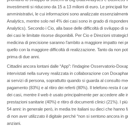
investimenti si riducono da 15 a 13 milioni di euro. Le principali fon
amministrativi, le cui informazioni sono analizzate essenzialmen
Analytics, mentre solo nel 4% dei casi sono in grado di risponder
Analytics). Secondo i Cio, alla base delle difficoltà di sviluppo di
dei casi le limitate risorse disponibili. Per Cio e Direzioni strategi
medicina di precisione saranno l’ambito a maggiore impatto nei 
quello con la maggiore difficoltà di realizzazione. Tanto da non pot
prima di due anni.
Cittadini ancora lontani dalle “App”: l’indagine Osservatorio-Doxaph
intervistati nella survey realizzata in collaborazione con Doxap
ai servizi di persona, soprattutto quando si guarda al consulto me
pagamento (83%) e al ritiro dei referti (80%). Il telefono resta il c
dei casi, mentre il web è usato principalmente per accedere alle i
prestazioni sanitarie (40%) e ritiro di documenti clinici (21%). I più 
54 anni: in generale però, in media tre italiani su dieci che hanno 
di non aver utilizzato il digitale perché “non si sentono ancora in gr
anziani.