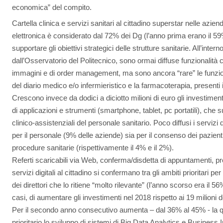
economica” del compito.
Cartella clinica e servizi sanitari al cittadino superstar nelle aziend
elettronica è considerato dal 72% dei Dg (l’anno prima erano il 59%
supportare gli obiettivi strategici delle strutture sanitarie. All’inter
dall’Osservatorio del Politecnico, sono ormai diffuse funzionalità 
immagini e di order management, ma sono ancora “rare” le funzio
del diario medico e/o infermieristico e la farmacoterapia, present
Crescono invece da dodici a diciotto milioni di euro gli investiment
di applicazioni e strumenti (smartphone, tablet, pc portatili), che 
clinico-assistenziali del personale sanitario. Poco diffusi i servizi 
per il personale (9% delle aziende) sia per il consenso dei pazienti
procedure sanitarie (rispettivamente il 4% e il 2%).
Referti scaricabili via Web, conferma/disdetta di appuntamenti, pren
servizi digitali al cittadino si confermano tra gli ambiti prioritari pe
dei direttori che lo ritiene “molto rilevante” (l’anno scorso era il 56%
casi, di aumentare gli investimenti nel 2018 rispetto ai 19 milioni 
Per il secondo anno consecutivo aumenta – dal 36% al 45% - la qu
prioritario lo sviluppo di sistemi di Big Data Analytics e Business I