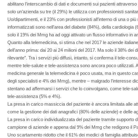
abilitano l’interscambio di dati e documenti sui pazienti attravers
solo un’azienda su tre (il 29%) le utilizza con professionisti sanita
Uo/dipartimenti, e il 23% con professionisti all’interno di una o più r
informatizzati sono nell’area del diabete (84%), della cardiologia
solo il 19% dei Mmg ha ad oggi attivato un flusso informativo in a
Quanto alla telemedicina, si stima che nel 2017 le aziende italiane 
dell’anno prima: dai 20 ai 24 milioni del 2017. Ma solo il 38% dei di
rilevante”. Tra i servizi più diffusi, intanto, si conferma il tele-consu
mentre tele-salute e tele-assistenza sono ancora poco utilizzati. A
medicina generale la telemedicina è poco usata, ma in questo cas
degli specialisti e 4% dei Mmg), mentre – malgrado l’interesse dic
stentano ad affermarsi i servizi che lo coinvolgano, come tele-sa
tele-assistenza (5% e 4%).
La presa in carico massiccia del paziente è ancora limitata alle att
come la gestione dei dati anagrafici (80% delle aziende) e delle a
La presa in carico individualizzata del paziente tramite supporto di
campione di aziende e appena dal 9% dei Mmg che redigono il Pai 
Uno scartamento ridotto che il 61% dei medici di famiglia attribui