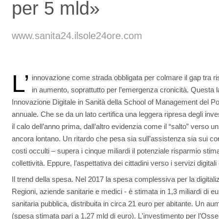
per 5 mld»
www.sanita24.ilsole24ore.com
L’
innovazione come strada obbligata per colmare il gap tra riso
in aumento, soprattutto per l’emergenza cronicità. Questa la
Innovazione Digitale in Sanità della School of Management del Pol
annuale. Che se da un lato certifica una leggera ripresa degli inve
il calo dell’anno prima, dall’altro evidenzia come il “salto” verso un
ancora lontano. Un ritardo che pesa sia sull’assistenza sia sui co
costi occulti – supera i cinque miliardi il potenziale risparmio sti
collettività. Eppure, l’aspettativa dei cittadini verso i servizi digitali 
Il trend della spesa. Nel 2017 la spesa complessiva per la digitaliz
Regioni, aziende sanitarie e medici - è stimata in 1,3 miliardi di e
sanitaria pubblica, distribuita in circa 21 euro per abitante. Un a
(spesa stimata pari a 1,27 mld di euro). L'investimento per l’Osse