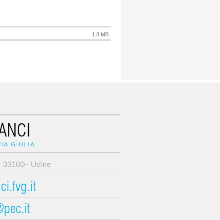
1.8 MB
ANCI
IA GIULIA
- 33100 - Udine
i.fvg.it
@pec.it