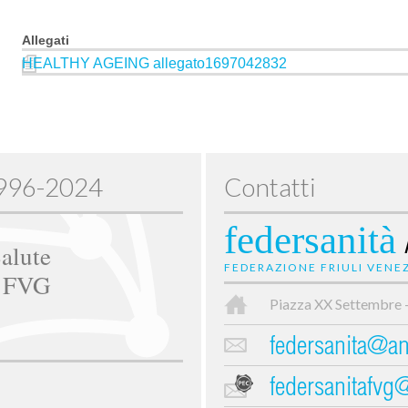
Allegati
HEALTHY AGEING allegato1697042832
1996-2024
Contatti
federsanità
alute
FEDERAZIONE FRIULI VENEZ
e FVG
Piazza XX Settembre 
federsanita@anc
federsanitafvg