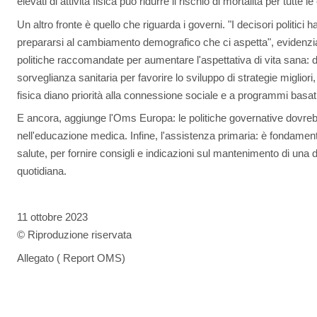
elevati di attività fisica può ridurre il rischio di mortalità per tutte 
Un altro fronte è quello che riguarda i governi. "I decisori politici
prepararsi al cambiamento demografico che ci aspetta", evidenz
politiche raccomandate per aumentare l'aspettativa di vita sana: dal
sorveglianza sanitaria per favorire lo sviluppo di strategie migliori, a
fisica diano priorità alla connessione sociale e a programmi basat
E ancora, aggiunge l'Oms Europa: le politiche governative dovrebb
nell'educazione medica. Infine, l'assistenza primaria: è fondament
salute, per fornire consigli e indicazioni sul mantenimento di una die
quotidiana.
11 ottobre 2023
© Riproduzione riservata
Allegato ( Report OMS)