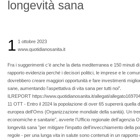
longevità sana
1
1 ottobre 2023
www.quotidianosanita.it
Fra i suggerimenti c'è anche la dieta mediterranea e 150 minuti di
rapporto evidenzia perché i decisori politici, le imprese e le comun
dovrebbero creare maggiori opportunità e fare investimenti migliori 
sane, aumentando l'aspettativa di vita sana per tutti noi”.
ILREPORT https://www.quotidianosanita.it/allegati/allegato16970
11 OTT - Entro il 2024 la popolazione di over 65 supererà quella 
europea dell'Oms (Organizzazione mondiale della sanità). Un tren
economiche e sanitarie", avverte l'Ufficio regionale dell'agenzia O
longevità sana "per mitigare l’impatto dell'invecchiamento della pop
regole - per una lunga vita in salute sono contenuti in un rapporto