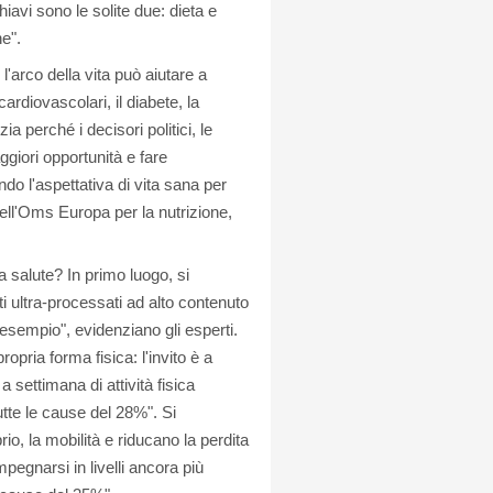
avi sono le solite due: dieta e
ne".
l'arco della vita può aiutare a
ardiovascolari, il diabete, la
a perché i decisori politici, le
giori opportunità e fare
ndo l'aspettativa di vita sana per
ell'Oms Europa per la nutrizione,
a salute? In primo luogo, si
i ultra-processati ad alto contenuto
 esempio", evidenziano gli esperti.
ropria forma fisica: l'invito è a
settimana di attività fisica
utte le cause del 28%". Si
io, la mobilità e riducano la perdita
egnarsi in livelli ancora più