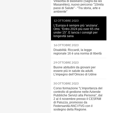
Villaorba di Basiliano (Sagra da las
Masanètes), nuovo percorso "10mila
passi di Salute” - “Tra storia, arte e
ambiente”
12 OTTOBRE 2023
L’Europa è sempre più ‘anziana’.
Oms: “Entro 2024 più over 65 che
under 15”. E lancia i consigli per
longevità sana
16 OTTOBRE 2023
Disabilità: Riccardi, la legge
regionale 16 è una norma di libertà
29 OTTOBRE 2023
Buone abitudini da giovani per
essere più in salute da adulti.
L’impegno dell’Omceo di Udine
30 OTTOBRE 2023
Corso formazione "L'importanza del
controllo di gestione nelle Aziende
Pubbliche Servizi alla Persona", dal
2 al 4 novembre presso il CESFAM
di Paluzza, promosso da
Federsanità ANCI FVG con il
sostegno della Regione.