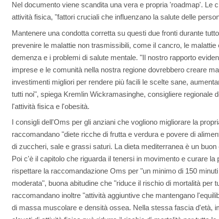
Nel documento viene scandita una vera e propria 'roadmap'. Le chi
attività fisica, "fattori cruciali che influenzano la salute delle perso
Mantenere una condotta corretta su questi due fronti durante tutto 
prevenire le malattie non trasmissibili, come il cancro, le malattie c
demenza e i problemi di salute mentale. "Il nostro rapporto evidenzi
imprese e le comunità nella nostra regione dovrebbero creare mag
investimenti migliori per rendere più facili le scelte sane, aumenta
tutti noi", spiega Kremlin Wickramasinghe, consigliere regionale d
l'attività fisica e l'obesità.
I consigli dell'Oms per gli anziani che vogliono migliorare la propri
raccomandano "diete ricche di frutta e verdura e povere di aliment
di zuccheri, sale e grassi saturi. La dieta mediterranea è un buon
Poi c'è il capitolo che riguarda il tenersi in movimento e curare la p
rispettare la raccomandazione Oms per "un minimo di 150 minuti a 
moderata", buona abitudine che "riduce il rischio di mortalità per t
raccomandano inoltre "attività aggiuntive che mantengano l'equilibr
di massa muscolare e densità ossea. Nella stessa fascia d'età, imp