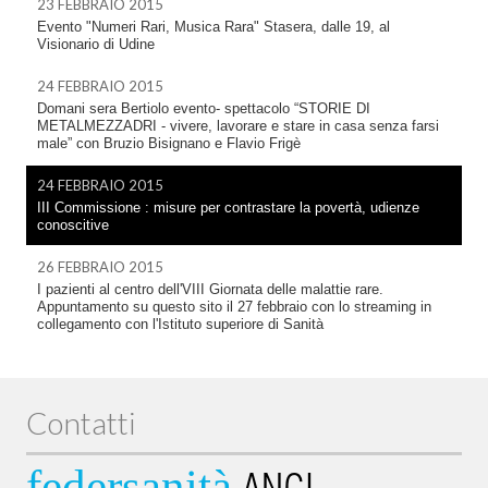
23 FEBBRAIO 2015
Evento "Numeri Rari, Musica Rara" Stasera, dalle 19, al
Visionario di Udine
24 FEBBRAIO 2015
Domani sera Bertiolo evento- spettacolo “STORIE DI
METALMEZZADRI - vivere, lavorare e stare in casa senza farsi
male” con Bruzio Bisignano e Flavio Frigè
24 FEBBRAIO 2015
III Commissione : misure per contrastare la povertà, udienze
conoscitive
26 FEBBRAIO 2015
I pazienti al centro dell'VIII Giornata delle malattie rare.
Appuntamento su questo sito il 27 febbraio con lo streaming in
collegamento con l'Istituto superiore di Sanità
Contatti
federsanità