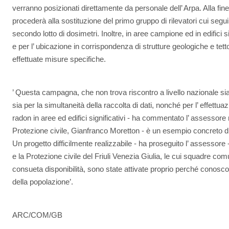
verranno posizionati direttamente da personale dell’ Arpa. Alla fi
procederà alla sostituzione del primo gruppo di rilevatori cui seguirà
secondo lotto di dosimetri. Inoltre, in aree campione ed in edifici si
e per l’ ubicazione in corrispondenza di strutture geologiche e tet
effettuate misure specifiche.
’ Questa campagna, che non trova riscontro a livello nazionale sia 
sia per la simultaneità della raccolta di dati, nonché per l’ effettu
radon in aree ed edifici significativi - ha commentato l’ assessore 
Protezione civile, Gianfranco Moretton - è un esempio concreto di 
Un progetto difficilmente realizzabile - ha proseguito l’ assessore -
e la Protezione civile del Friuli Venezia Giulia, le cui squadre comu
consueta disponibilità, sono state attivate proprio perché conoscono
della popolazione’.
ARC/COM/GB