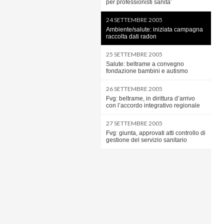
per professionisti sanita’
24 SETTEMBRE 2005
Ambiente/salute: iniziata campagna
raccolta dati radon
25 SETTEMBRE 2005
Salute: beltrame a convegno
fondazione bambini e autismo
26 SETTEMBRE 2005
Fvg: beltrame, in dirittura d’arrivo
con l’accordo integrativo regionale
27 SETTEMBRE 2005
Fvg: giunta, approvati atti controllo di
gestione del servizio sanitario