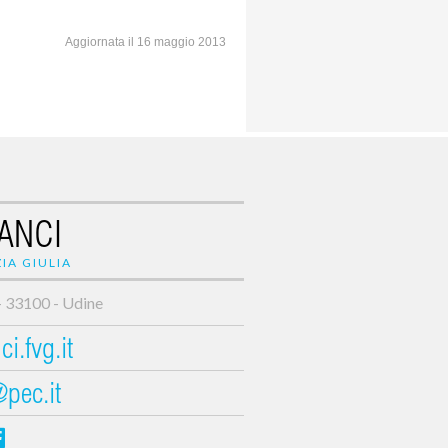
Aggiornata il 16 maggio 2013
ANCI
IA GIULIA
- 33100 - Udine
i.fvg.it
@pec.it