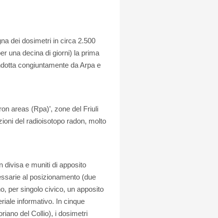
a dei dosimetri in circa 2.500
 per una decina di giorni) la prima
ondotta congiuntamente da Arpa e
ron areas (Rpa)’, zone del Friuli
zioni del radioisotopo radon, molto
n divisa e muniti di apposito
cessarie al posizionamento (due
no, per singolo civico, un apposito
eriale informativo. In cinque
iano del Collio), i dosimetri