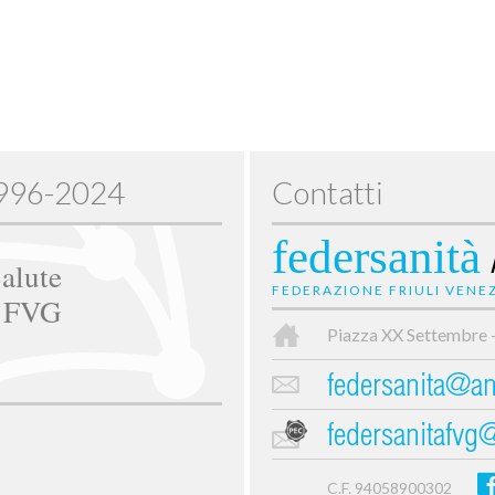
1996-2024
Contatti
federsanità
alute
FEDERAZIONE FRIULI VENEZ
e FVG
Piazza XX Settembre 
federsanita@anc
federsanitafvg
C.F. 94058900302