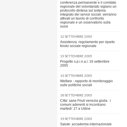
conferenza permanente e il comitato
regionale del volontariato siglano un
protocollo dintesa sul sistema
integrato dei servizi sociali. verranno
attivati un tavolo di confronto
regionale e un osservatorio sulla
sussi
12 SETTEMBRE 2005
Assistenza: regolamento per riparto
fondo sociale regionale
13 SETTEMBRE 2005
Progetto s.p.i.n.a.l. 16 settembre
2005
13 SETTEMBRE 2005
Welfare - rapporto di monitoraggio
sulle politiche sociali
18 SETTEMBRE 2005
Citta’ sane Friuli venezia giulia : i
comuni aderenti si incontrano
martedi’ 27 a Udine
19 SETTEMBRE 2005
Salute: accademia internazionale