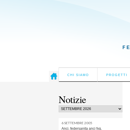
F
CHI SIAMO
PROGETTI
Notizie
6 SETTEMBRE 2005
Anci, federsanita anci fvg,