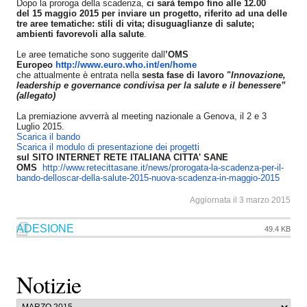
Dopo la proroga della scadenza,
ci sarà tempo fino alle 12.00
del 15 maggio 2015 per inviare un progetto, riferito ad una delle
tre aree tematiche: stili di vita; disuguaglianze di salute;
ambienti favorevoli alla salute
.
Le aree tematiche sono suggerite dall
’OMS
Europeo
http://www.euro.who.int/en/
home
che attualmente è entrata nella
sesta fase di lavoro "
Innovazione,
leadership e governance condivisa per la salute e il benessere”
(allegato)
La premiazione avverrà al meeting nazionale a Genova, il 2 e 3
Luglio 2015.
Scarica il bando
Scarica il modulo di presentazione dei progetti
sul SITO INTERNET RETE ITALIANA CITTA' SANE
OMS
http://www.retecittasane.it/
news/prorogata-la-scadenza-
per-il-
bando-delloscar-della-
salute-2015-nuova-scadenza-in-
maggio-2015
Aggiornata il 3 marzo 2015
ADESIONE
49.4 KB
Notizie