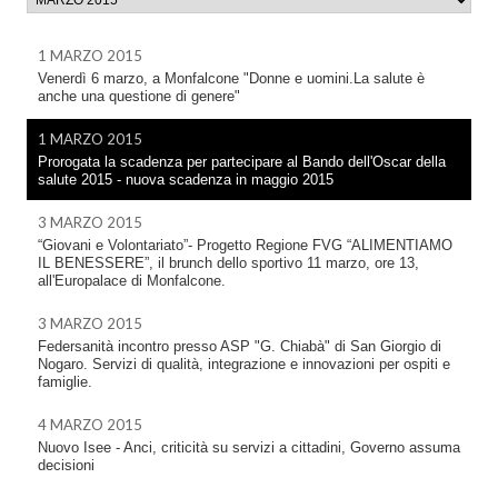
1 MARZO 2015
Venerdì 6 marzo, a Monfalcone "Donne e uomini.La salute è
anche una questione di genere"
1 MARZO 2015
Prorogata la scadenza per partecipare al Bando dell'Oscar della
salute 2015 - nuova scadenza in maggio 2015
3 MARZO 2015
“Giovani e Volontariato”- Progetto Regione FVG “ALIMENTIAMO
IL BENESSERE”, il brunch dello sportivo 11 marzo, ore 13,
all'Europalace di Monfalcone.
3 MARZO 2015
Federsanità incontro presso ASP "G. Chiabà" di San Giorgio di
Nogaro. Servizi di qualità, integrazione e innovazioni per ospiti e
famiglie.
4 MARZO 2015
Nuovo Isee - Anci, criticità su servizi a cittadini, Governo assuma
decisioni