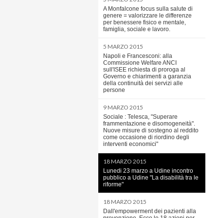
A Monfalcone focus sulla salute di
genere = valorizzare le differenze
per benessere fisico e mentale,
famiglia, sociale e lavoro.
5 MARZO 2015
Napoli e Francesconi: alla
Commissione Welfare ANCI
sull'ISEE richiesta di proroga al
Governo e chiarimenti a garanzia
della continuità dei servizi alle
persone
9 MARZO 2015
Sociale : Telesca, "Superare
frammentazione e disomogeneità".
Nuove misure di sostegno al reddito
come occasione di riordino degli
interventi economici"
18 MARZO 2015
Lunedi 23 marzo a Udine incontro
pubblico a Udine "La disabilità tra le
riforme"
18 MARZO 2015
Dall'empowerment dei pazienti alla