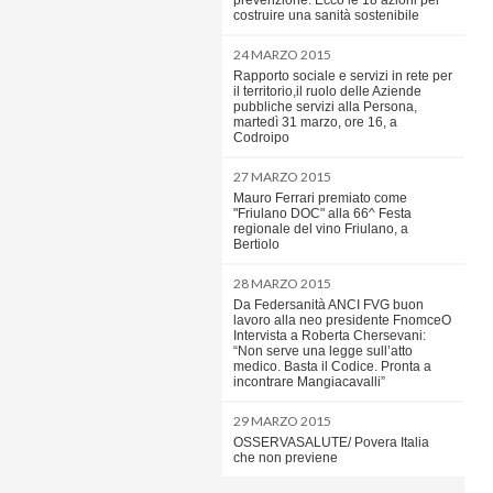
prevenzione. Ecco le 18 azioni per
costruire una sanità sostenibile
24 MARZO 2015
Rapporto sociale e servizi in rete per
il territorio,il ruolo delle Aziende
pubbliche servizi alla Persona,
martedì 31 marzo, ore 16, a
Codroipo
27 MARZO 2015
Mauro Ferrari premiato come
"Friulano DOC" alla 66^ Festa
regionale del vino Friulano, a
Bertiolo
28 MARZO 2015
Da Federsanità ANCI FVG buon
lavoro alla neo presidente FnomceO
Intervista a Roberta Chersevani:
“Non serve una legge sull’atto
medico. Basta il Codice. Pronta a
incontrare Mangiacavalli”
29 MARZO 2015
OSSERVASALUTE/ Povera Italia
che non previene