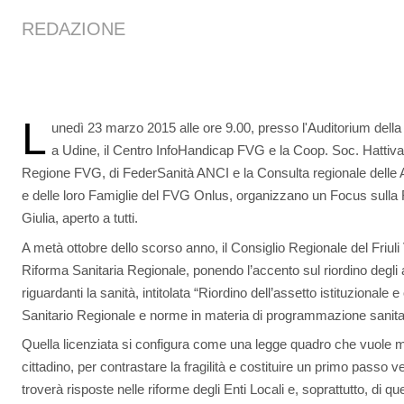
REDAZIONE
L
unedì 23 marzo 2015 alle ore 9.00, presso l'Auditorium dell
a Udine, il Centro InfoHandicap FVG e la Coop. Soc. Hattiva L
Regione FVG, di FederSanità ANCI e la Consulta regionale delle A
e delle loro Famiglie del FVG Onlus, organizzano un Focus sulla R
Giulia, aperto a tutti.
A metà ottobre dello scorso anno, il Consiglio Regionale del Friuli
Riforma Sanitaria Regionale, ponendo l’accento sul riordino degli ass
riguardanti la sanità, intitolata “Riordino dell’assetto istituzionale 
Sanitario Regionale e norme in materia di programmazione sanitar
Quella licenziata si configura come una legge quadro che vuole me
cittadino, per contrastare la fragilità e costituire un primo passo 
troverà risposte nelle riforme degli Enti Locali e, soprattutto, di qu