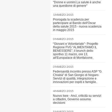
"Donne e uomini.La salute è anche
una questione di genere"
1 MARZO 2015
Prorogata la scadenza per
partecipare al Bando dell'Oscar
della salute 2015 - nuova scadenza
in maggio 2015
3 MARZO 2015
“Giovani e Volontariato”- Progetto
Regione FVG “ALIMENTIAMO IL
BENESSERE”, il brunch dello
sportivo 11 marzo, ore 13,
all'Europalace di Monfalcone.
3 MARZO 2015
Federsanità incontro presso ASP "G.
Chiabà" di San Giorgio di Nogaro.
Servizi di qualità, integrazione e
innovazioni per ospiti e famiglie.
4 MARZO 2015
Nuovo Isee - Anci, criticità su servizi
a cittadini, Governo assuma
decisioni
5 MARZO 2015