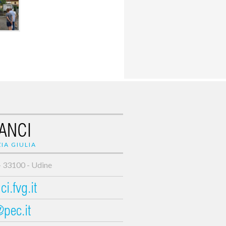
ANCI
IA GIULIA
- 33100 - Udine
i.fvg.it
@pec.it