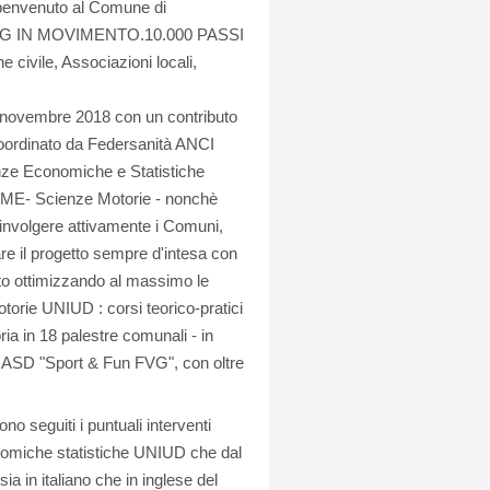
 benvenuto al Comune di
si "FVG IN MOVIMENTO.10.000 PASSI
civile, Associazioni locali,
 nel novembre 2018 con un contributo
 coordinato da Federsanità ANCI
ienze Economiche e Statistiche
 DAME- Scienze Motorie - nonchè
nvolgere attivamente i Comuni,
re il progetto sempre d'intesa con
to ottimizzando al massimo le
otorie UNIUD : corsi teorico-pratici
ria in 18 palestre comunali - in
e ASD "Sport & Fun FVG", con oltre
 seguiti i puntuali interventi
nomiche statistiche UNIUD che dal
ia in italiano che in inglese del