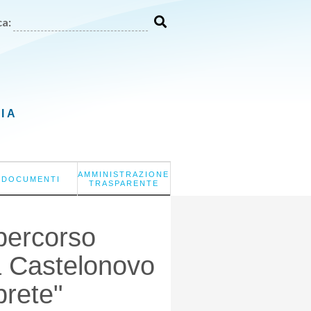
a:
LIA
AMMINISTRAZIONE
DOCUMENTI
TRASPARENTE
 percorso
 a Castelonovo
 prete"