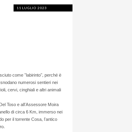
11 LUGLIO 2023
uto come "labirinto", perché è
i snodano numerosi sentieri nei
li, cervi, cinghiali e altri animali
i Del Toso e all'Assessore Moira
 anello di circa 6 Km, immerso nei
 per il torrente Cosa, l'antico
ro.