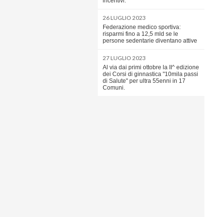
incentivi.
26 LUGLIO 2023
Federazione medico sportiva:
risparmi fino a 12,5 mld se le
persone sedentarie diventano attive
27 LUGLIO 2023
Al via dai primi ottobre la II^ edizione
dei Corsi di ginnastica "10mila passi
di Salute" per ultra 55enni in 17
Comuni.