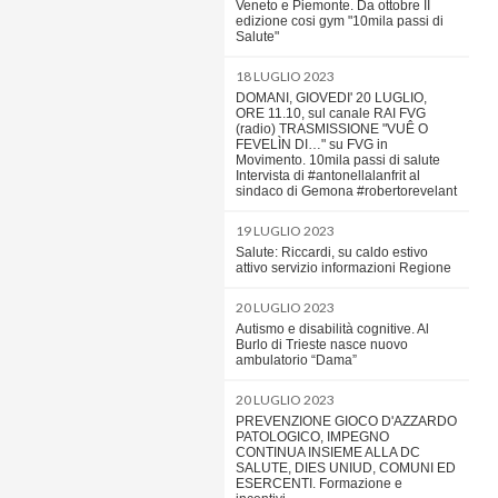
Veneto e Piemonte. Da ottobre II
edizione cosi gym "10mila passi di
Salute"
18 LUGLIO 2023
DOMANI, GIOVEDI' 20 LUGLIO,
ORE 11.10, sul canale RAI FVG
(radio) TRASMISSIONE "VUÊ O
FEVELÌN DI…" su FVG in
Movimento. 10mila passi di salute
Intervista di #antonellalanfrit al
sindaco di Gemona #robertorevelant
19 LUGLIO 2023
Salute: Riccardi, su caldo estivo
attivo servizio informazioni Regione
20 LUGLIO 2023
Autismo e disabilità cognitive. Al
Burlo di Trieste nasce nuovo
ambulatorio “Dama”
20 LUGLIO 2023
PREVENZIONE GIOCO D'AZZARDO
PATOLOGICO, IMPEGNO
CONTINUA INSIEME ALLA DC
SALUTE, DIES UNIUD, COMUNI ED
ESERCENTI. Formazione e