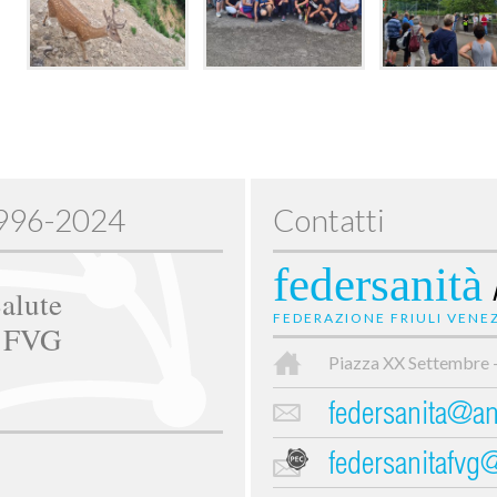
1996-2024
Contatti
federsanità
alute
FEDERAZIONE FRIULI VENEZ
e FVG
Piazza XX Settembre 
federsanita@anc
federsanitafvg