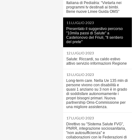
Italiana di Pediatria: “Vietarla nei
programmi tv destinati ai bimbi.
Bene nuove Linee Guida OMS”
11 LUGLIO 2023
Presentato il suggestivo percorso
"10mila passi di Salute" a
Castelonovo del Friuli, "Il sentiero
del prete"
12 LUGLIO 2023
Salute: Riccardi, su caldo estivo
attivo servizio informazioni Regione
13 LUGLIO 2023
Long-term care. Nella Ue 135 mln di
persone vivono con disabilità e
quasi 1 anziano su 3 non è in grado
di soddisfare autonomamente i
propri bisogni primari. Nuova
partnership Oms-Commissione per
una migliore assistenza.
17 LUGLIO 2023
Direttivo su "Sistema Salute FVG",
PNRR, integrazione sociosanitaria,
"non autosufficienza" e
collaborazioni con le Federazioni di