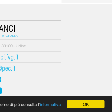
ANCI
IA GIULIA
- 33100 - Udine
i.fvg.it
@pec.it
OK
erne di più consulta l’
informativa