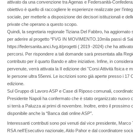
attivato da una convenzione tra Agenas e Federsanità-Confederazi
obiettivo è quello di raccogliere le esperienze realizzate per l’inte
sociale, per metterle a disposizione dei decisori istituzionali e de
private che operano a questo scopo.
Quindi, la segretaria regionale Tiziana Del Fabbro, ha aggiornato
per aderire al progetto “FVG IN MOVIMENTO.10mila passi di Sal
https://federsanita.anci.fvg.it/progetti ( 2019 -2024) che ha attiva
percorsi. Per rispondere a tali domande sarà presentata alla Regi
contributo per il quarto Bando e altre iniziative. Infine, in cons
pervenute, verrà attivata la II edizione dei "Corsi Attività fisica e
le persone ultra 55enni. Le iscrizioni sono già aperte presso i 17
edizione.
Sul Gruppo di Lavoro ASP e Case di Riposo comunali, coordinato 
Presidente Napoli ha confermato che è stato organizzato nuovo co
si terrà a Paluzza ai primi di novembre. Inoltre, entro il prossimo o
disponibile anche la “Banca dati online ASP”.
Interessanti contributi sono poi venuti dal vice presidente, Marco 
RSA nell'Esecutivo nazionale, Aldo Pahor e dal coordinatore soci