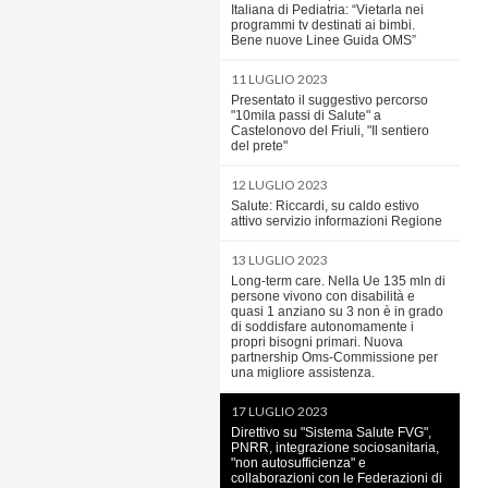
Italiana di Pediatria: “Vietarla nei
programmi tv destinati ai bimbi.
Bene nuove Linee Guida OMS”
11 LUGLIO 2023
Presentato il suggestivo percorso
"10mila passi di Salute" a
Castelonovo del Friuli, "Il sentiero
del prete"
12 LUGLIO 2023
Salute: Riccardi, su caldo estivo
attivo servizio informazioni Regione
13 LUGLIO 2023
Long-term care. Nella Ue 135 mln di
persone vivono con disabilità e
quasi 1 anziano su 3 non è in grado
di soddisfare autonomamente i
propri bisogni primari. Nuova
partnership Oms-Commissione per
una migliore assistenza.
17 LUGLIO 2023
Direttivo su "Sistema Salute FVG",
PNRR, integrazione sociosanitaria,
"non autosufficienza" e
collaborazioni con le Federazioni di