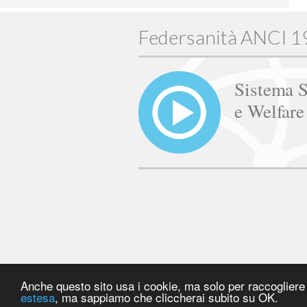
Federsanità ANCI 
Sistema S
e Welfar
Anche questo sito usa i cookie, ma solo per raccogliere s
estesa
, ma sappiamo che cliccherai subito su OK.