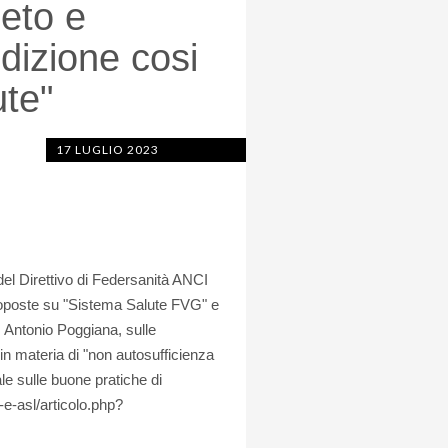
neto e
dizione cosi
ute"
17 LUGLIO 2023
 del Direttivo di Federsanità ANCI
proposte su "Sistema Salute FVG" e
 Antonio Poggiana, sulle
n materia di "non autosufficienza
e sulle buone pratiche di
-e-asl/articolo.php?