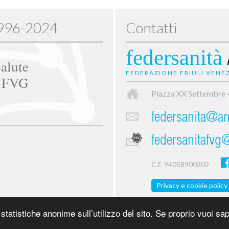
1996-2024
Contatti
federsanità
alute
FEDERAZIONE FRIULI VENEZ
e FVG
Piazza XX Settembre 
federsanita@anc
federsanitafvg
C.F. 94058900302
Privacy e cookie policy
tatistiche anonime sull’utilizzo del sito. Se proprio vuoi sap