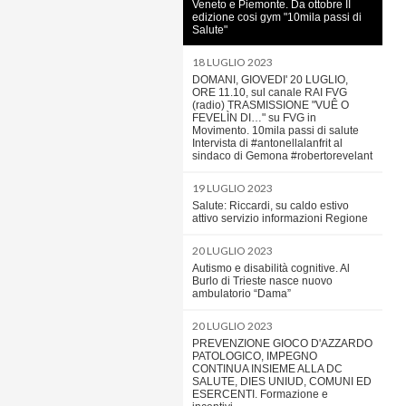
Veneto e Piemonte. Da ottobre II
edizione cosi gym "10mila passi di
Salute"
18 LUGLIO 2023
DOMANI, GIOVEDI' 20 LUGLIO,
ORE 11.10, sul canale RAI FVG
(radio) TRASMISSIONE "VUÊ O
FEVELÌN DI…" su FVG in
Movimento. 10mila passi di salute
Intervista di #antonellalanfrit al
sindaco di Gemona #robertorevelant
19 LUGLIO 2023
Salute: Riccardi, su caldo estivo
attivo servizio informazioni Regione
20 LUGLIO 2023
Autismo e disabilità cognitive. Al
Burlo di Trieste nasce nuovo
ambulatorio “Dama”
20 LUGLIO 2023
PREVENZIONE GIOCO D'AZZARDO
PATOLOGICO, IMPEGNO
CONTINUA INSIEME ALLA DC
SALUTE, DIES UNIUD, COMUNI ED
ESERCENTI. Formazione e