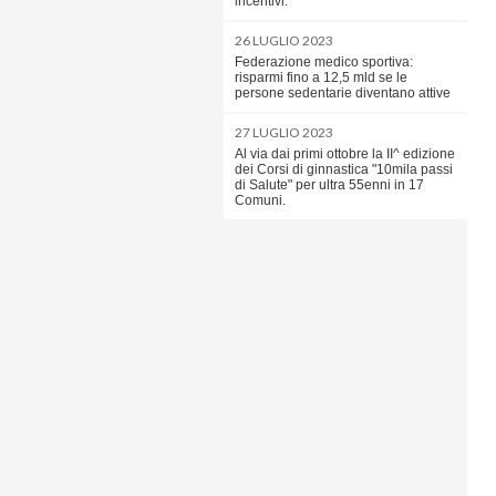
incentivi.
26 LUGLIO 2023
Federazione medico sportiva:
risparmi fino a 12,5 mld se le
persone sedentarie diventano attive
27 LUGLIO 2023
Al via dai primi ottobre la II^ edizione
dei Corsi di ginnastica "10mila passi
di Salute" per ultra 55enni in 17
Comuni.