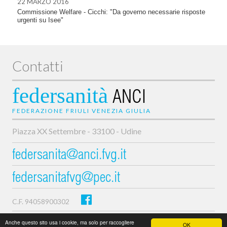
22 MARZO 2016
Commissione Welfare - Cicchi: "Da governo necessarie risposte
urgenti su Isee"
Contatti
federsanità
ANCI
FEDERAZIONE FRIULI VENEZIA GIULIA
Piazza XX Settembre - 33100 - Udine
federsanita@anci.fvg.it
federsanitafvg@pec.it
C.F. 94058900302
Privacy e cookie policy
Anche questo sito usa i cookie, ma solo per raccogliere
OK