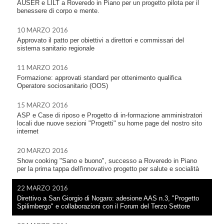
AUSER e LILT a Roveredo in Piano per un progetto pilota per il
benessere di corpo e mente.
10 MARZO 2016
Approvato il patto per obiettivi a direttori e commissari del
sistema sanitario regionale
11 MARZO 2016
Formazione: approvati standard per ottenimento qualifica
Operatore sociosanitario (OOS)
15 MARZO 2016
ASP e Case di riposo e Progetto di in-formazione amministratori
locali due nuove sezioni "Progetti" su home page del nostro sito
internet
20 MARZO 2016
Show cooking "Sano e buono", successo a Roveredo in Piano
per la prima tappa dell'innovativo progetto per salute e socialità
22 MARZO 2016
Direttivo a San Giorgio di Nogaro: adesione AAS n.3, "Progetto
Spilimbergo" e collaborazioni con il Forum del Terzo Settore