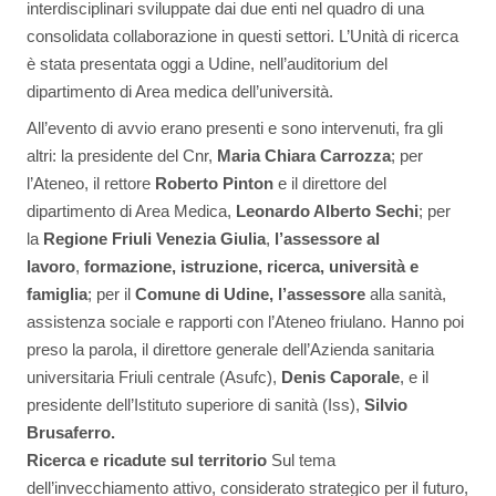
interdisciplinari sviluppate dai due enti nel quadro di una
consolidata collaborazione in questi settori. L’Unità di ricerca
è stata presentata oggi a Udine, nell’auditorium del
dipartimento di Area medica dell’università.
All’evento di avvio erano presenti e sono intervenuti, fra gli
altri: la presidente del Cnr,
Maria Chiara Carrozza
; per
l’Ateneo, il rettore
Roberto Pinton
e il direttore del
dipartimento di Area Medica,
Leonardo Alberto Sechi
; per
la
Regione Friuli Venezia Giulia
,
l’assessore al
lavoro
,
formazione, istruzione, ricerca, università e
famiglia
; per il
Comune di Udine, l’assessore
alla sanità,
assistenza sociale e rapporti con l’Ateneo friulano. Hanno poi
preso la parola, il direttore generale dell’Azienda sanitaria
universitaria Friuli centrale (Asufc),
Denis Caporale
, e il
presidente dell’Istituto superiore di sanità (Iss),
Silvio
Brusaferro.
Ricerca e ricadute sul territorio
Sul tema
dell’invecchiamento attivo, considerato strategico per il futuro,