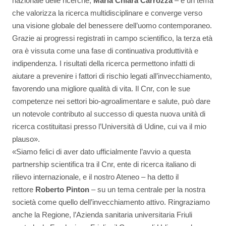
nazionale delle ricerche,
Maria Chiara Carrozza
– è un tema
che valorizza la ricerca multidisciplinare e converge verso
una visione globale del benessere dell’uomo contemporaneo.
Grazie ai progressi registrati in campo scientifico, la terza età
ora è vissuta come una fase di continuativa produttività e
indipendenza. I risultati della ricerca permettono infatti di
aiutare a prevenire i fattori di rischio legati all’invecchiamento,
favorendo una migliore qualità di vita. Il Cnr, con le sue
competenze nei settori bio-agroalimentare e salute, può dare
un notevole contributo al successo di questa nuova unità di
ricerca costituitasi presso l’Università di Udine, cui va il mio
plauso».
«Siamo felici di aver dato ufficialmente l’avvio a questa
partnership scientifica tra il Cnr, ente di ricerca italiano di
rilievo internazionale, e il nostro Ateneo – ha detto il
rettore
Roberto Pinton
– su un tema centrale per la nostra
società come quello dell’invecchiamento attivo. Ringraziamo
anche la Regione, l’Azienda sanitaria universitaria Friuli