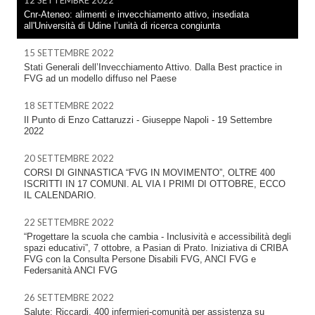
Cnr-Ateneo: alimenti e invecchiamento attivo, insediata
all'Università di Udine l’unità di ricerca congiunta
15 SETTEMBRE 2022
Stati Generali dell’Invecchiamento Attivo. Dalla Best practice in
FVG ad un modello diffuso nel Paese
18 SETTEMBRE 2022
Il Punto di Enzo Cattaruzzi - Giuseppe Napoli - 19 Settembre
2022
20 SETTEMBRE 2022
CORSI DI GINNASTICA “FVG IN MOVIMENTO”, OLTRE 400
ISCRITTI IN 17 COMUNI. AL VIA I PRIMI DI OTTOBRE, ECCO
IL CALENDARIO.
22 SETTEMBRE 2022
“Progettare la scuola che cambia - Inclusività e accessibilità degli
spazi educativi”, 7 ottobre, a Pasian di Prato. Iniziativa di CRIBA
FVG con la Consulta Persone Disabili FVG, ANCI FVG e
Federsanità ANCI FVG
26 SETTEMBRE 2022
Salute: Riccardi, 400 infermieri-comunità per assistenza su