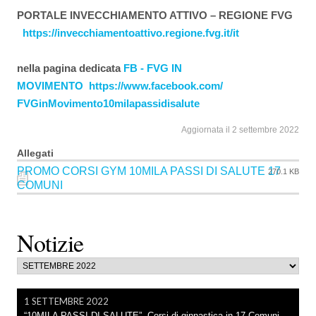
PORTALE INVECCHIAMENTO ATTIVO – REGIONE FVG
https://
invecchiamentoattivo.regione.
fvg.it/it
nella pagina dedicata
FB - FVG IN
MOVIMENTO
https://www.
facebook.com/
FVGinMovimento10milapassidisal
ute
Aggiornata il 2 settembre 2022
Allegati
PROMO CORSI GYM 10MILA PASSI DI SALUTE 17
270.1 KB
COMUNI
Notizie
1 SETTEMBRE 2022
“10MILA PASSI DI SALUTE”, Corsi di ginnastica in 17 Comuni.