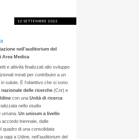
12 SETTEMBRE 2022
it
tazione nell’auditorium del
i Area Medica
ti e attività finalizzati allo sviluppo
rizionali mirati per contribuire a un
n salute. È l’obiettivo che si sono
 nazionale delle ricerche
(Cnr) e
Udine
con una
Unità di ricerca
alizzata nello studio
ute umana.
Un unicum a livello
 accordo triennale, dalle
el quadro di una consolidata
ta oggi a Udine, nell’auditorium del