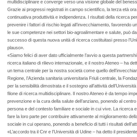
multidisciplinare e converge verso una visione globale del bene
Grazie ai progressi registrati in campo scientifico, la terza età o
continuativa produttività e indipendenza. I risultati della ricerca per
prevenire i fattori di rischio legati all’invecchiamento, favorendo una
le sue competenze nei settori bio-agroalimentare e salute, può da
successo di questa nuova unità di ricerca costituitasi presso l’Univ
plauso».
«Siamo felici di aver dato ufficialmente l’avvio a questa partnership 
ricerca italiano di rilievo internazionale, e il nostro Ateneo – ha dett
un tema centrale per la nostra società come quello dell’invecchi
Regione, l’Azienda sanitaria universitaria Friuli centrale, la Fonda
per la sensibilità dimostrata e il sostegno all’attività dell’Univers
filone di ricerca multidisciplinare. Il nostro Ateneo è da tempo imp
prevenzione e la cura della salute dell’anziano, ponendo al centro 
persona e del contesto familiare e sociale in cui vive. La ricerca 
fare la loro parte per contribuire attivamente al miglioramento della
sociale in cui operano, ponendo a beneficio di tutti i risultati dell’at
«L’accordo tra il Cnr e l’Università di Udine – ha detto il presidente 