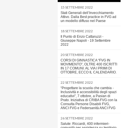
15 SETTEMBRE 2022
Stati Generali dell’Invecchiamento
Attivo. Dalla Best practice in FVG ad
un modello diffuso nel Paese
18 SETTEMBRE 2022
Il Punto di Enzo Cattaruzzi -
Giuseppe Napoli - 19 Settembre
2022
20 SETTEMBRE 2022
CORSI DI GINNASTICA “FVG IN
MOVIMENTO”, OLTRE 400 ISCRITTI
IN 17 COMUNI. AL VIA I PRIMI DI
OTTOBRE, ECCO IL CALENDARIO.
22 SETTEMBRE 2022
“Progettare la scuola che cambia -
Inclusività e accessibilità degli spazi
educativi”, 7 ottobre, a Pasian di
Prato. Iniziativa di CRIBA FVG con la
Consulta Persone Disabili FVG,
ANCI FVG e Federsanità ANCI FVG
26 SETTEMBRE 2022
Salute: Riccardi, 400 infermieri-
comunità per assistenza su territorio