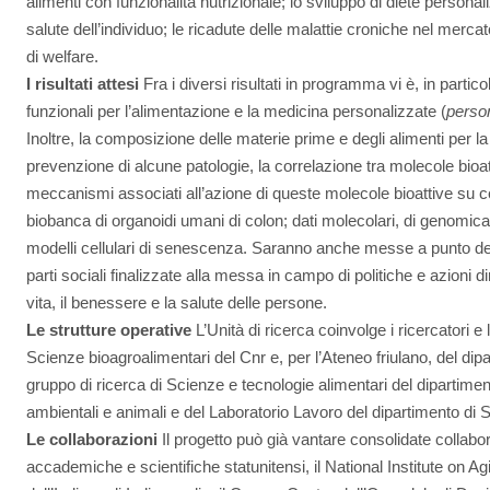
alimenti con funzionalità nutrizionale; lo sviluppo di diete personali
salute dell’individuo; le ricadute delle malattie croniche nel mercat
di welfare.
I risultati attesi
Fra i diversi risultati in programma vi è, in partico
funzionali per l’alimentazione e la medicina personalizzate (
person
Inoltre, la composizione delle materie prime e degli alimenti per l
prevenzione di alcune patologie, la correlazione tra molecole bioattiv
meccanismi associati all’azione di queste molecole bioattive su ce
biobanca di organoidi umani di colon; dati molecolari, di genomica
modelli cellulari di senescenza. Saranno anche messe a punto delle 
parti sociali finalizzate alla messa in campo di politiche e azioni dir
vita, il benessere e la salute delle persone.
Le strutture operative
L’Unità di ricerca coinvolge i ricercatori e 
Scienze bioagroalimentari del Cnr e, per l’Ateneo friulano, del dip
gruppo di ricerca di Scienze e tecnologie alimentari del dipartime
ambientali e animali e del Laboratorio Lavoro del dipartimento di 
Le collaborazioni
Il progetto può già vantare consolidate collabor
accademiche e scientifiche statunitensi, il National Institute on Ag