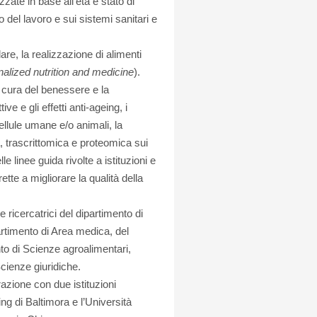
zzate in base all’età e stato di
o del lavoro e sui sistemi sanitari e
lare, la realizzazione di alimenti
alized nutrition and medicine
).
a cura del benessere e la
e e gli effetti anti-ageing, i
llule umane e/o animali, la
, trascrittomica e proteomica sui
linee guida rivolte a istituzioni e
ette a migliorare la qualità della
le ricercatrici del dipartimento di
artimento di Area medica, del
nto di Scienze agroalimentari,
Scienze giuridiche.
azione con due istituzioni
ing di Baltimora e l’Università