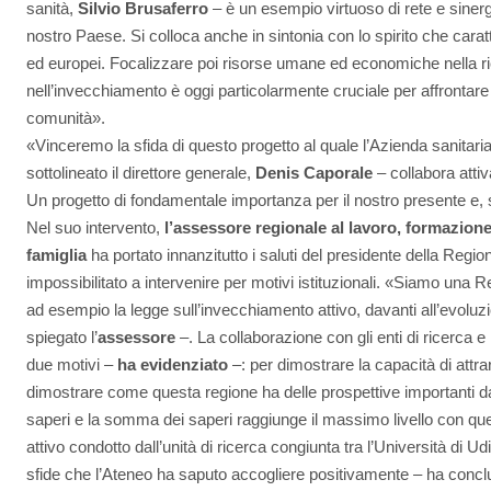
sanità,
Silvio Brusaferro
– è un esempio virtuoso di rete e sinergia
nostro Paese. Si colloca anche in sintonia con lo spirito che cara
ed europei. Focalizzare poi risorse umane ed economiche nella r
nell’invecchiamento è oggi particolarmente cruciale per affrontare 
comunità».
«Vinceremo la sfida di questo progetto al quale l’Azienda sanitaria 
sottolineato il direttore generale,
Denis Caporale
– collabora atti
Un progetto di fondamentale importanza per il nostro presente e, so
Nel suo intervento,
l’assessore regionale al lavoro, formazione,
famiglia
ha portato innanzitutto i saluti del presidente della Region
impossibilitato a intervenire per motivi istituzionali. «Siamo una 
ad esempio la legge sull’invecchiamento attivo, davanti all’evoluzi
spiegato l’
assessore
–. La collaborazione con gli enti di ricerca e
due motivi –
ha evidenziato
–: per dimostrare la capacità di attrar
dimostrare come questa regione ha delle prospettive importanti d
saperi e la somma dei saperi raggiunge il massimo livello con qu
attivo condotto dall’unità di ricerca congiunta tra l’Università di U
sfide che l’Ateneo ha saputo accogliere positivamente – ha conc