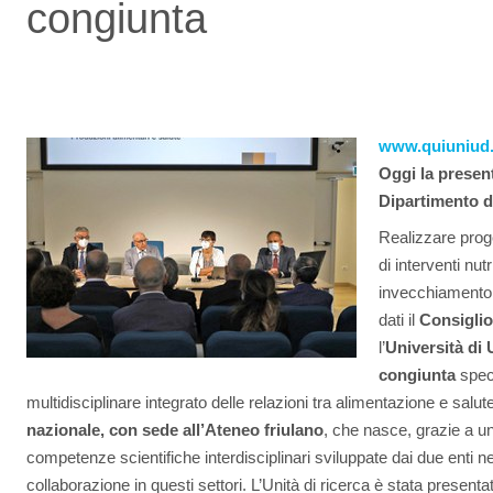
congiunta
www.quiuniud.
Oggi la presen
Dipartimento d
Realizzare proget
di interventi nut
invecchiamento i
dati il
Consiglio
l’
Università di 
congiunta
speci
multidisciplinare integrato delle relazioni tra alimentazione e sal
nazionale, con sede all’Ateneo friulano
, che nasce, grazie a un
competenze scientifiche interdisciplinari sviluppate dai due enti n
collaborazione in questi settori. L’Unità di ricerca è stata presenta