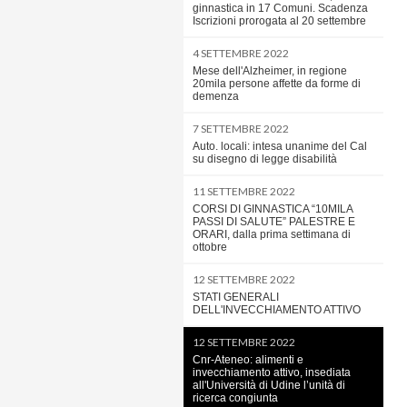
ginnastica in 17 Comuni. Scadenza
Iscrizioni prorogata al 20 settembre
4 SETTEMBRE 2022
Mese dell'Alzheimer, in regione
20mila persone affette da forme di
demenza
7 SETTEMBRE 2022
Auto. locali: intesa unanime del Cal
su disegno di legge disabilità
11 SETTEMBRE 2022
CORSI DI GINNASTICA “10MILA
PASSI DI SALUTE” PALESTRE E
ORARI, dalla prima settimana di
ottobre
12 SETTEMBRE 2022
STATI GENERALI
DELL'INVECCHIAMENTO ATTIVO
12 SETTEMBRE 2022
Cnr-Ateneo: alimenti e
invecchiamento attivo, insediata
all'Università di Udine l’unità di
ricerca congiunta