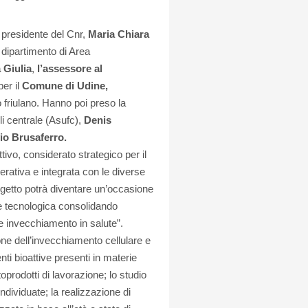
la presidente del Cnr,
Maria Chiara
l dipartimento di Area
 Giulia
,
l’assessore al
per il
Comune di Udine,
o friulano. Hanno poi preso la
uli centrale (Asufc),
Denis
vio Brusaferro.
ivo, considerato strategico per il
erativa e integrata con le diverse
progetto potrà diventare un’occasione
e tecnologica consolidando
 e invecchiamento in salute”.
one dell’invecchiamento cellulare e
ti bioattive presenti in materie
oprodotti di lavorazione; lo studio
individuate; la realizzazione di