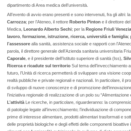
dipartimento di Area medica dell’università.
All’evento di avvio erano presenti e sono intervenuti, fra gli altri: 
Carrozza
; per l’Ateneo, il rettore
Roberto Pinton
e il direttore de
Medica,
Leonardo Alberto Sechi
; per la
Regione Friuli Venezia
lavoro
,
formazione, istruzione, ricerca, università e famiglia
; 
l’assessore
alla sanità, assistenza sociale e rapporti con l’Atene
parola, il direttore generale dell’Azienda sanitaria universitaria Fri
Caporale
, e il presidente dell’Istituto superiore di sanità (Iss),
Sil
Ricerca e ricadute sul territorio
Sul tema dell’invecchiamento att
futuro, l’Unità di ricerca permetterà di sviluppare una visione coop
realtà pubbliche e private regionali e nazionali. In particolare, il 
di sviluppo di nuove conoscenze e di promozione dell’innovazion
l’iniziativa regionale di realizzazione di un polo su “Alimentazione
L’attività
Le ricerche, in particolare, riguarderanno: la comprensi
di patologie legate all’invecchiamento; l’individuazione di componen
prime di interesse alimentare, prodotti alimentari trasformati e sott
delle proprietà biologiche e degli effetti delle componenti bioattive 