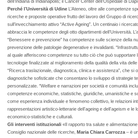
dell’Indiana di Indianapolis; il Cancer Center dell’Ospedale di Dapi
Perché l’Università di Udine
L’Ateneo, oltre alle competenze spe
ricerche e proposte operative frutto del lavoro del Gruppo di ricerc
sull’invecchiamento attivo “Active Ageing”. Un centinaio i ricercat
abbraccia le competenze degli otto dipartimenti dell’Università. L’at
“Benessere e prevenzione” ha competenze sulle scienze della nutri
prevenzione delle patologie degenerative e invalidanti. “Infrastrutt
al quale afferiscono competenze su tutto ciò che può supportare la
tecnologie finalizzate al miglioramento della qualità della vita dell
“Ricerca traslazionale, diagnostica, clinica e assistenza”, che si 
diagnostiche sofisticate che consentano lo sviluppo di strategie t
personalizzate. “Welfare e narrazioni per società e comunità incl
competenze economiche, statistiche, giuridiche, umanistiche e soc
come esperienza individuale e fenomeno collettivo, le relazioni int
rappresentazioni artistico-letterarie dell'ageing e dell'ageism e le lo
economico-statistiche e culturali.
Gli interventi istituzionali
«Il rapporto tra salute e alimentazione
Consiglio nazionale delle ricerche,
Maria Chiara Carrozza
– è un