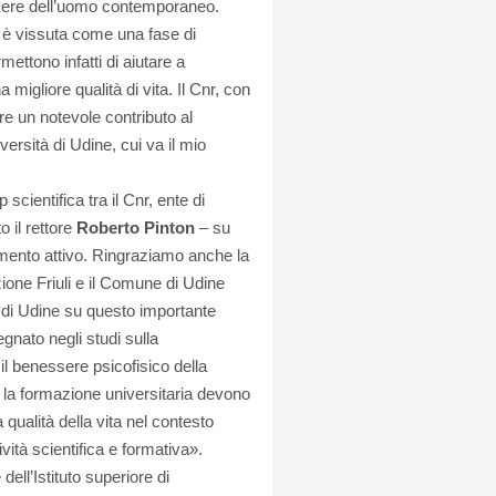
ssere dell’uomo contemporaneo.
ra è vissuta come una fase di
mettono infatti di aiutare a
 migliore qualità di vita. Il Cnr, con
re un notevole contributo al
ersità di Udine, cui va il mio
scientifica tra il Cnr, ente di
o il rettore
Roberto Pinton
– su
amento attivo. Ringraziamo anche la
zione Friuli e il Comune di Udine
ità di Udine su questo importante
egnato negli studi sulla
il benessere psicofisico della
e la formazione universitaria devono
 qualità della vita nel contesto
tività scientifica e formativa».
dell’Istituto superiore di