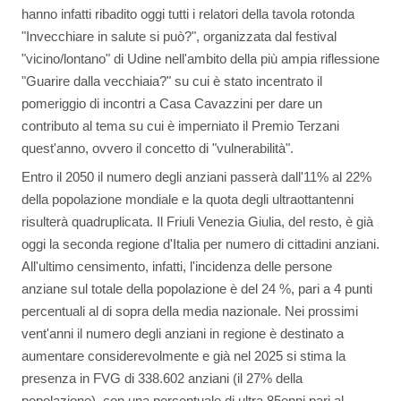
hanno infatti ribadito oggi tutti i relatori della tavola rotonda
"Invecchiare in salute si può?", organizzata dal festival
"vicino/lontano" di Udine nell'ambito della più ampia riflessione
"Guarire dalla vecchiaia?" su cui è stato incentrato il
pomeriggio di incontri a Casa Cavazzini per dare un
contributo al tema su cui è imperniato il Premio Terzani
quest'anno, ovvero il concetto di "vulnerabilità".
Entro il 2050 il numero degli anziani passerà dall'11% al 22%
della popolazione mondiale e la quota degli ultraottantenni
risulterà quadruplicata. Il Friuli Venezia Giulia, del resto, è già
oggi la seconda regione d'Italia per numero di cittadini anziani.
All'ultimo censimento, infatti, l'incidenza delle persone
anziane sul totale della popolazione è del 24 %, pari a 4 punti
percentuali al di sopra della media nazionale. Nei prossimi
vent'anni il numero degli anziani in regione è destinato a
aumentare considerevolmente e già nel 2025 si stima la
presenza in FVG di 338.602 anziani (il 27% della
popolazione), con una percentuale di ultra 85enni pari al