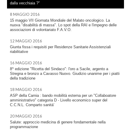
dalla vecchiaia ?"
8 MAGGIO 2016
15 maggio VII Giornata Mondiale del Malato oncologico. La
nuova "disabilità di massa". Lo spot della RAI e l'impegno delle
associazioni di volontariato F.A.V.O.
12 MAGGIO 2016
Giunta fissa i requisiti per Residenze Sanitarie Assistenziali
riabilitative
16 MAGGIO 2016
8^ edizione "Ricetta del Sindaco": l'oro a Sacile, argento a
Stregna e bronzo a Cavasso Nuovo. Giudizio unanime per i piatti
della tradizione
18 MAGGIO 2016
ASP della Carnia : bando mobilità esterna per un "Collaboatore
amministrativo" categoria D - Livello economico super del
C.C.N.L. Comparto sanità'
20 MAGGIO 2016
Salute: approccio medicina di genere fondamentale nella
programmazione