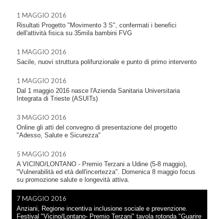
1 MAGGIO 2016
Risultati Progetto "Movimento 3 S", confermati i benefici
dell'attività fisica su 35mila bambini FVG
1 MAGGIO 2016
Sacile, nuovi struttura polifunzionale e punto di primo intervento
1 MAGGIO 2016
Dal 1 maggio 2016 nasce l'Azienda Sanitaria Universitaria
Integrata di Trieste (ASUITs)
3 MAGGIO 2016
Online gli atti del convegno di presentazione del progetto
"Adesso, Salute e Sicurezza"
5 MAGGIO 2016
A VICINO/LONTANO - Premio Terzani a Udine (5-8 maggio),
"Vulnerabilità ed età dell'incertezza". Domenica 8 maggio focus
su promozione salute e longevità attiva.
7 MAGGIO 2016
Anziani, Regione incentiva inclusione sociale e prevenzione.
Festival "Vicino/Lontano- Premio Terzani" tavola rotonda "Guarire