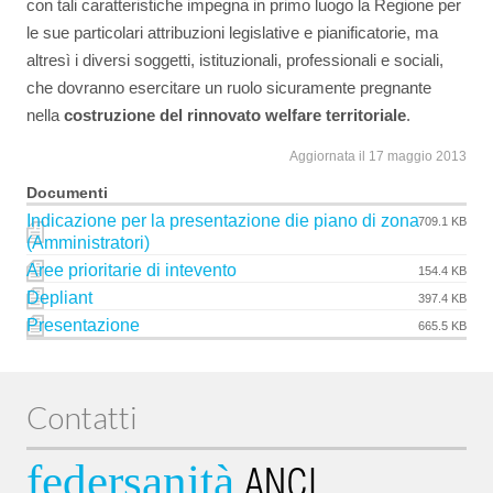
con tali caratteristiche impegna in primo luogo la Regione per
le sue particolari attribuzioni legislative e pianificatorie, ma
altresì i diversi soggetti, istituzionali, professionali e sociali,
che dovranno esercitare un ruolo sicuramente pregnante
nella
costruzione del rinnovato welfare territoriale
.
Aggiornata il 17 maggio 2013
Documenti
Indicazione per la presentazione die piano di zona
709.1 KB
(Amministratori)
Aree prioritarie di intevento
154.4 KB
Depliant
397.4 KB
Presentazione
665.5 KB
Contatti
federsanità
ANCI