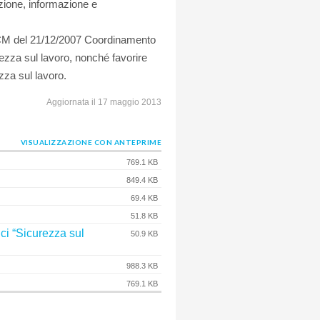
azione, informazione e
DPCM del 21/12/2007 Coordinamento
urezza sul lavoro, nonché favorire
zza sul lavoro.
Aggiornata il 17 maggio 2013
VISUALIZZAZIONE CON ANTEPRIME
769.1 KB
849.4 KB
69.4 KB
51.8 KB
ci “Sicurezza sul
50.9 KB
988.3 KB
769.1 KB