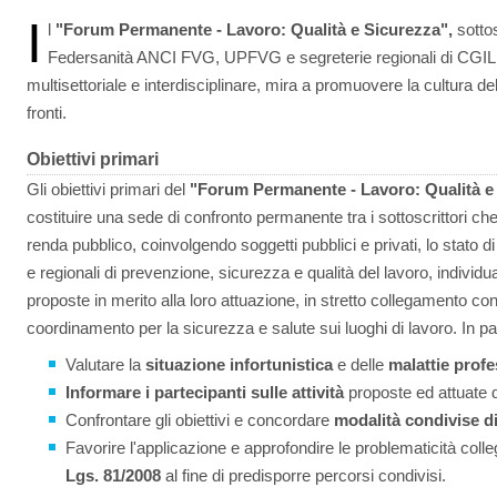
I
l
"Forum Permanente - Lavoro: Qualità e Sicurezza",
sotto
Federsanità ANCI FVG, UPFVG e segreterie regionali di CGIL,
multisettoriale e interdisciplinare, mira a promuovere la cultura de
fronti.
Obiettivi primari
Gli obiettivi primari del
"Forum Permanente - Lavoro: Qualità e
costituire una sede di confronto permanente tra i sottoscrittori c
renda pubblico, coinvolgendo soggetti pubblici e privati, lo stato di
e regionali di prevenzione, sicurezza e qualità del lavoro, individua
proposte in merito alla loro attuazione, in stretto collegamento con
coordinamento per la sicurezza e salute sui luoghi di lavoro. In pa
Valutare la
situazione infortunistica
e delle
malattie profe
I
nformare i partecipanti sulle attività
proposte ed attuate da
Confrontare gli obiettivi e concordare
modalità condivise di
Favorire l'applicazione e approfondire le problematicità coll
Lgs. 81/2008
al fine di predisporre percorsi condivisi.