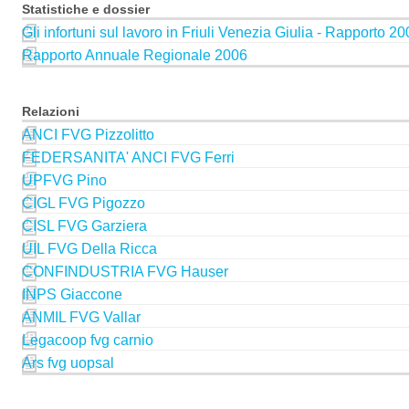
Statistiche e dossier
Gli infortuni sul lavoro in Friuli Venezia Giulia - Rapporto 2
Rapporto Annuale Regionale 2006
Relazioni
ANCI FVG Pizzolitto
FEDERSANITA' ANCI FVG Ferri
UPFVG Pino
CIGL FVG Pigozzo
CISL FVG Garziera
UIL FVG Della Ricca
CONFINDUSTRIA FVG Hauser
INPS Giaccone
ANMIL FVG Vallar
Legacoop fvg carnio
Ars fvg uopsal