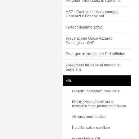
Progetto “Una scelta in Comune”
ASP - Case di riposo comunali,
Consorzi e Fondazioni
Invecchiamento attivo
Prevenzione Gioco Azzardo
Patologico - GAP
Emergenza sanitaria e Defibrillatori
We4others far bene al mondo fa
bene a te
Altri
Progetti Federsanità 2006-2014
Pianificazione urbanistica e
territoriale come promotore di salute
Alimentazione e salute
Nord Est salute e welfare
Accessibilità e ICF