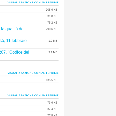
VISUALIZZAZIONE CON ANTEPRIME
705.6 KB
31.8 KB
75.2 KB
la qualità del
290.6 KB
N.5, 11 febbraio
1.2 MB
207, "Codice dei
3.1 MB
VISUALIZZAZIONE CON ANTEPRIME
135.5 KB
VISUALIZZAZIONE CON ANTEPRIME
73.6 KB
37.4 KB
77.5 KB