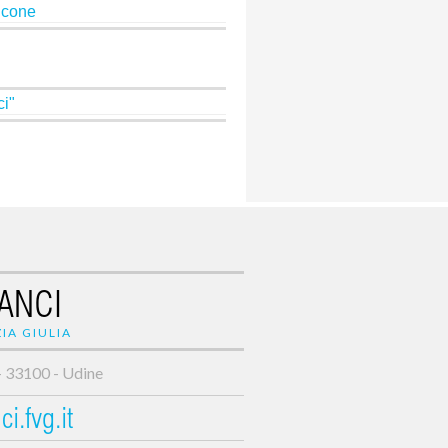
lcone
ci"
ANCI
IA GIULIA
- 33100 - Udine
i.fvg.it