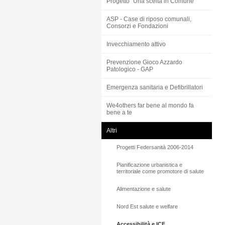
Progetto “Una scelta in Comune”
ASP - Case di riposo comunali,
Consorzi e Fondazioni
Invecchiamento attivo
Prevenzione Gioco Azzardo
Patologico - GAP
Emergenza sanitaria e Defibrillatori
We4others far bene al mondo fa
bene a te
Altri
Progetti Federsanità 2006-2014
Pianificazione urbanistica e
territoriale come promotore di salute
Alimentazione e salute
Nord Est salute e welfare
Accessibilità e ICF