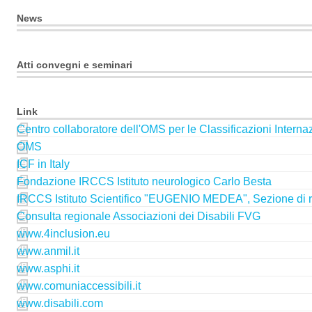
News
Atti convegni e seminari
Link
Centro collaboratore dell'OMS per le Classificazioni Interna
OMS
ICF in Italy
Fondazione IRCCS Istituto neurologico Carlo Besta
IRCCS Istituto Scientifico "EUGENIO MEDEA", Sezione di r
Consulta regionale Associazioni dei Disabili FVG
www.4inclusion.eu
www.anmil.it
www.asphi.it
www.comuniaccessibili.it
www.disabili.com