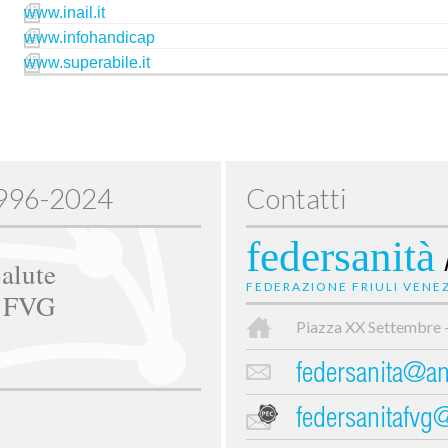
www.inail.it
www.infohandicap
www.superabile.it
1996-2024
Contatti
federsanità
alute
FEDERAZIONE FRIULI VENEZ
e FVG
Piazza XX Settembre 
federsanita@anc
federsanitafvg