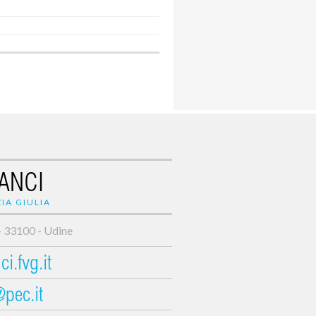
ANCI
IA GIULIA
- 33100 - Udine
i.fvg.it
@pec.it