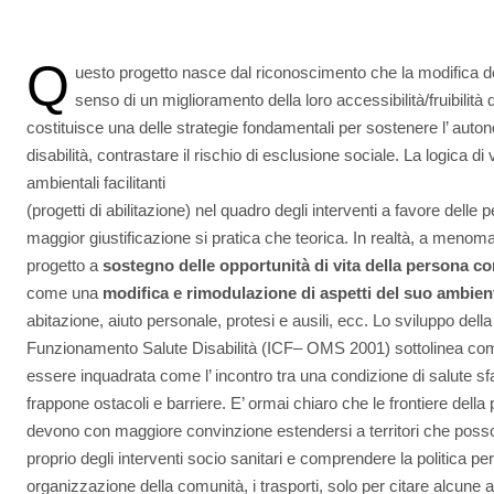
Q
uesto progetto nasce dal riconoscimento che la modifica deg
senso di un miglioramento della loro accessibilità/fruibilità 
costituisce una delle strategie fondamentali per sostenere l’ autono
disabilità, contrastare il rischio di esclusione sociale. La logica di v
ambientali facilitanti
(progetti di abilitazione) nel quadro degli interventi a favore delle
maggior giustificazione si pratica che teorica. In realtà, a menoma
progetto a
sostegno delle opportunità di vita della persona con
come una
modifica e rimodulazione di aspetti del suo ambient
abitazione, aiuto personale, protesi e ausili, ecc. Lo sviluppo dell
Funzionamento Salute Disabilità (ICF– OMS 2001) sottolinea come 
essere inquadrata come l’ incontro tra una condizione di salute 
frappone ostacoli e barriere. E’ ormai chiaro che le frontiere della 
devono con maggiore convinzione estendersi a territori che posso
proprio degli interventi socio sanitari e comprendere la politica per l
organizzazione della comunità, i trasporti, solo per citare alcune ar