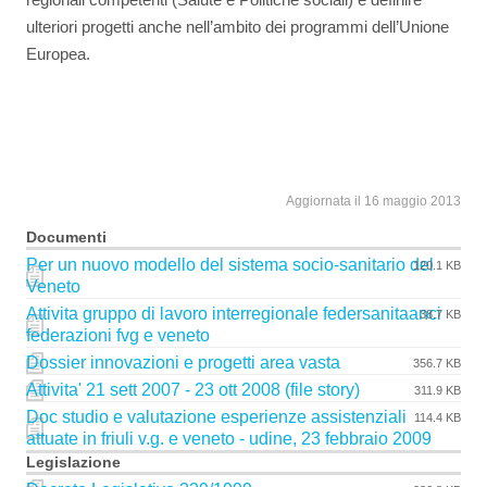
ulteriori progetti anche nell’ambito dei programmi dell’Unione
Europea.
Aggiornata il 16 maggio 2013
Documenti
Per un nuovo modello del sistema socio-sanitario del
120.1 KB
Veneto
Attivita gruppo di lavoro interregionale federsanitaanci
38.7 KB
federazioni fvg e veneto
Dossier innovazioni e progetti area vasta
356.7 KB
Attivita' 21 sett 2007 - 23 ott 2008 (file story)
311.9 KB
Doc studio e valutazione esperienze assistenziali
114.4 KB
attuate in friuli v.g. e veneto - udine, 23 febbraio 2009
Legislazione