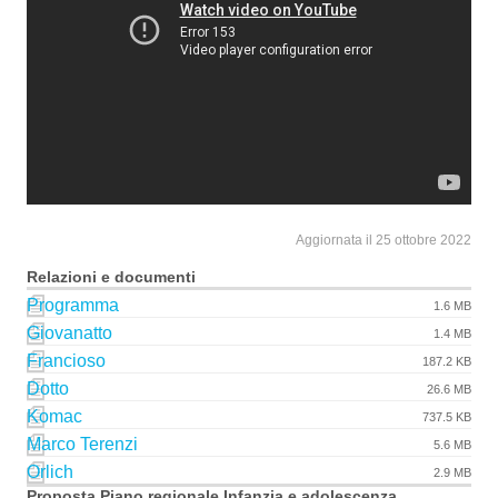
Aggiornata il 25 ottobre 2022
Relazioni e documenti
Programma
1.6 MB
Giovanatto
1.4 MB
Francioso
187.2 KB
Dotto
26.6 MB
Komac
737.5 KB
Marco Terenzi
5.6 MB
Orlich
2.9 MB
Proposta Piano regionale Infanzia e adolescenza