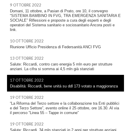
9 OTTOBRE 2022
Domani, 11 ottobre, a Pasian di Prato, ore 10, il convegno
“SISTEMA BAMBINO IN FVG, TRA EMERGENZA SANITARIA E
SOCIALE” Riflessioni e proposte a cura degli esperti e degli
operatori del Sistema sanitario e sociosanitario Ancora posti e
link.
10 OTTOBRE 2022
Riunione Ufficio Presidenza di Federsanità ANCI FVG
13 OTTOBRE 2022
Salute: Riccardi, contro caro energia 5 mln euro per strutture
anziani. La cifra si somma ai 4,5 mln già stanziati
17 OTTOBRE 2022
Disabilità: Riccardi, bene unità su ddl 173 votato a maggioranza
19 OTTOBRE 2022
“La Riforma del Terzo settore e la collaborazione tra Enti pubblici
e del Terzo Settore”, evento online il 25 ottobre, ore 16.30. Al via
il percorso “Linea 55 – Tappe in comune”
19 OTTOBRE 2022
Salute: Riccardi, 34 mln stanziati in 2 anni per strutture anziani