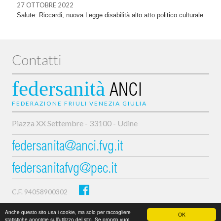
27 OTTOBRE 2022
Salute: Riccardi, nuova Legge disabilità alto atto politico culturale
Contatti
federsanità
ANCI
FEDERAZIONE FRIULI VENEZIA GIULIA
Piazza XX Settembre - 33100 - Udine
federsanita@anci.fvg.it
federsanitafvg@pec.it
C.F. 94058900302
Privacy e cookie policy
Anche questo sito usa i cookie, ma solo per raccogliere
OK
statistiche anonime sull’utilizzo del sito. Se proprio vuoi