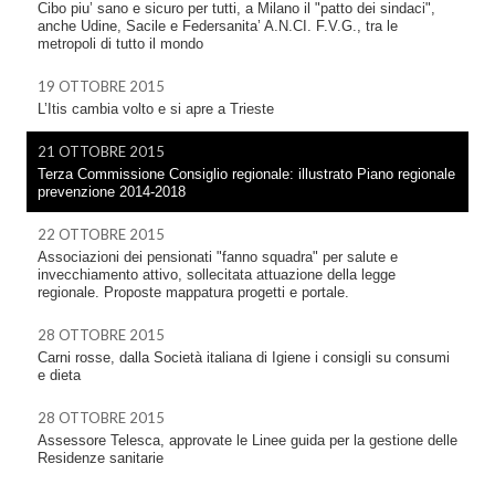
Cibo piu’ sano e sicuro per tutti, a Milano il "patto dei sindaci",
anche Udine, Sacile e Federsanita’ A.N.CI. F.V.G., tra le
metropoli di tutto il mondo
19 OTTOBRE 2015
L’Itis cambia volto e si apre a Trieste
21 OTTOBRE 2015
Terza Commissione Consiglio regionale: illustrato Piano regionale
prevenzione 2014-2018
22 OTTOBRE 2015
Associazioni dei pensionati "fanno squadra" per salute e
invecchiamento attivo, sollecitata attuazione della legge
regionale. Proposte mappatura progetti e portale.
28 OTTOBRE 2015
Carni rosse, dalla Società italiana di Igiene i consigli su consumi
e dieta
28 OTTOBRE 2015
Assessore Telesca, approvate le Linee guida per la gestione delle
Residenze sanitarie