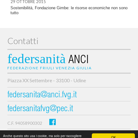
29 OTTOBRE 2015
Sostenibilità, Fondazione Gimbe: le risorse economiche non sono
tutto
Contatti
federsanità
ANCI
FEDERAZIONE FRIULI VENEZIA GIULIA
Piazza XX Settembre - 33100 - Udine
federsanita@anci.fvg.it
federsanitafvg@pec.it
C.F. 94058900302
Privacy e cookie policy
Anche questo sito usa i cookie, ma solo per raccogliere
OK